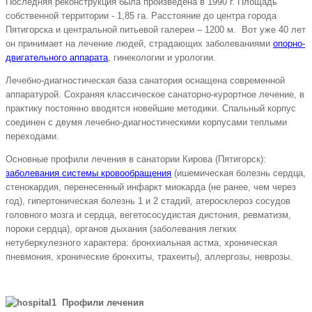
Последняя реконструкция была произведена в 1990 г. Площадь
собственной территории - 1,85 га. Расстояние до центра города
Пятигорска и центральной питьевой галереи – 1200 м. Вот уже 40 лет
он принимает на лечение людей, страдающих заболеваниями
опорно-
двигательного аппарата
, гинекологии и урологии.
Лечебно-диагностическая база санатория оснащена современной
аппаратурой. Сохраняя классическое санаторно-курортное лечение, в
практику постоянно вводятся новейшие методики. Спальный корпус
соединен с двумя лечебно-диагностическими корпусами теплыми
переходами.
Основные профили лечения в санатории Кирова (Пятигорск):
заболевания системы кровообращения
(ишемическая болезнь сердца,
стенокардия, перенесенный инфаркт миокарда (не ранее, чем через
год), гипертоническая болезнь 1 и 2 стадий, атеросклероз сосудов
головного мозга и сердца, вегетососудистая дистония, ревматизм,
пороки сердца), органов дыхания (заболевания легких
нетуберкулезного характера: бронхиальная астма, хроническая
пневмония, хронические бронхиты, трахеиты), аллергозы, неврозы.
Профили лечения