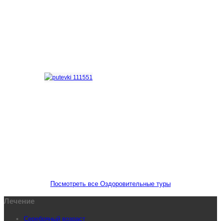
Программа
«Декада зрелого возраста»
Путёвки
для старшего поколения
Посмотреть все Оздоровительные туры
Лечение
Серебряный возраст