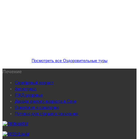
Путёвки
для старшего поколения
Посмотреть все Оздоровительные туры
Лечение
Серебряный возраст
Антистресс
РЖД-здоровье
Декада зрелого возраста в Сочи
Онкология и санатории
Путевки для старшего поколения