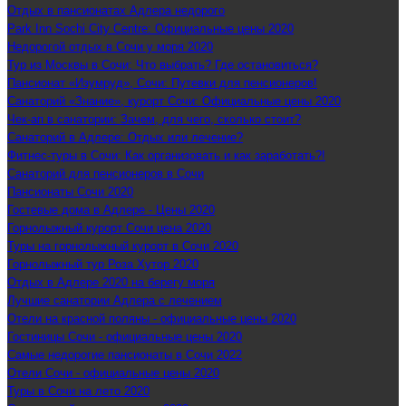
Отдых в пансионатах Адлера недорого
Park Inn Sochi City Centre: Официальные цены 2020
Недорогой отдых в Сочи у моря 2020
Тур из Москвы в Сочи: Что выбрать? Где остановиться?
Пансионат «Изумруд», Сочи: Путевки для пенсионеров!
Санаторий «Знание», курорт Сочи: Официальные цены 2020
Чек-ап в санатории: Зачем, для чего, сколько стоит?
Санаторий в Адлере: Отдых или лечение?
Фитнес-туры в Сочи: Как организовать и как заработать?!
Санаторий для пенсионеров в Сочи
Пансионаты Сочи 2020
Гостевые дома в Адлере - Цены 2020
Горнолыжный курорт Сочи цена 2020
Туры на горнолыжный курорт в Сочи 2020
Горнолыжный тур Роза Хутор 2020
Отдых в Адлере 2020 на берегу моря
Лучшие санатории Адлера с лечением
Отели на красной поляны - официальные цены 2020
Гостиницы Сочи - официальные цены 2020
Самые недорогие пансионаты в Сочи 2022
Отели Сочи - официальные цены 2020
Туры в Сочи на лето 2020