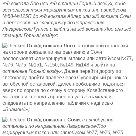
ж/д вокзала Лоо или ж/д станции Горный воздух, либо
воспользоваться маршрутным такси или автобусом
№58-№125П до ж/д вокзала Адлер или ж/д вокзала Сочи
и пересесть на электричку по направлению
Лазаревское/Туапсе и выйти на ж/д вокзала Лоо или ж/д
станции Горный воздух;
От ж/д вокзала
Лоо
с автобусной остановки
на стороне вокзала по направлению в Сочи
воспользоваться маршрутным такси или автобусом №77,
№76, №75, №151, №150, №149, №148 и выйти на
остановке Горный воздух
. Далее перейти дорогу по
светофору, пройти правее через Сувенирный рынок за
автобусной остановкой, далее необходимо подняться
вверх по дороге по склону в сторону Хозяйственного
магазина и свернуть правее на
ул. Пейзажная
и
следовать по направлению таблички с надписью
«
Виамонд»;
От ж/д вокзала
г. Сочи
,
с автобусной
остановки по направлению Лазаревское/Лоо
маршрутным такси или автобусом №77, №76, №75