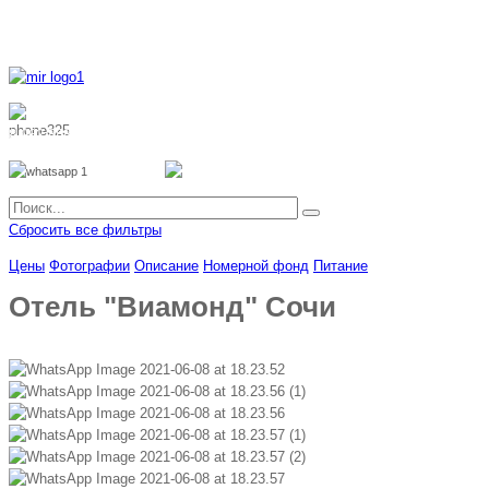
8 800 700 51 55
8 962 888 51 55
Whatsapp
Viber
Сбросить все фильтры
Цены
Фотографии
Описание
Номерной фонд
Питание
Отель "Виамонд" Сочи