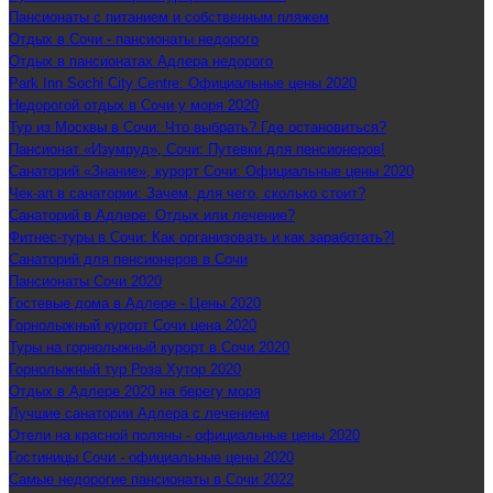
Пансионаты с питанием и собственным пляжем
Отдых в Сочи - пансионаты недорого
Отдых в пансионатах Адлера недорого
Park Inn Sochi City Centre: Официальные цены 2020
Недорогой отдых в Сочи у моря 2020
Тур из Москвы в Сочи: Что выбрать? Где остановиться?
Пансионат «Изумруд», Сочи: Путевки для пенсионеров!
Санаторий «Знание», курорт Сочи: Официальные цены 2020
Чек-ап в санатории: Зачем, для чего, сколько стоит?
Санаторий в Адлере: Отдых или лечение?
Фитнес-туры в Сочи: Как организовать и как заработать?!
Санаторий для пенсионеров в Сочи
Пансионаты Сочи 2020
Гостевые дома в Адлере - Цены 2020
Горнолыжный курорт Сочи цена 2020
Туры на горнолыжный курорт в Сочи 2020
Горнолыжный тур Роза Хутор 2020
Отдых в Адлере 2020 на берегу моря
Лучшие санатории Адлера с лечением
Отели на красной поляны - официальные цены 2020
Гостиницы Сочи - официальные цены 2020
Самые недорогие пансионаты в Сочи 2022