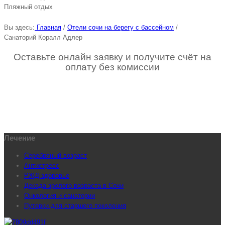
Пляжный отдых
Вы здесь:
Главная
/
Отели сочи на берегу с бассейном
/
Санаторий Коралл Адлер
Оставьте онлайн заявку и получите счёт на
оплату без комиссии
Лечение
Серебряный возраст
Антистресс
РЖД-здоровье
Декада зрелого возраста в Сочи
Онкология и санатории
Путевки для старшего поколения