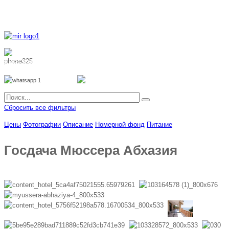
8 800 700 51 55
8 962 888 51 55
Whatsapp
Viber
Сбросить все фильтры
Цены
Фотографии
Описание
Номерной фонд
Питание
Госдача Мюссера Абхазия