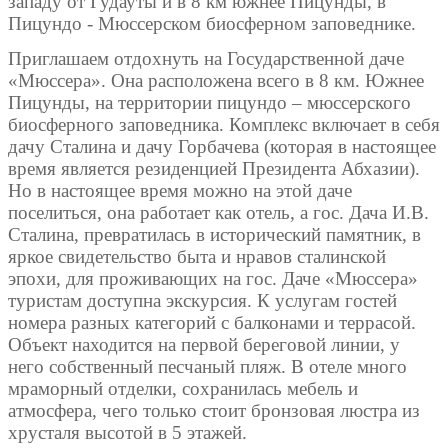
западу от Гудауты и в 8 км южнее Пицунды, в
Пицундо - Мюссерском биосферном заповеднике.
Приглашаем отдохнуть на Государственной даче
«Мюссера». Она расположена всего в 8 км. Южнее
Пицунды, на территории пицундо – мюссерского
биосферного заповедника. Комплекс включает в себя
дачу Сталина и дачу Горбачева (которая в настоящее
время является резиденцией Президента Абхазии).
Но в настоящее время можно на этой даче
поселиться, она работает как отель, а гос. Дача И.В.
Сталина, превратилась в исторический памятник, в
яркое свидетельство быта и нравов сталинской
эпохи, для проживающих на гос. Даче «Мюссера»
туристам доступна экскурсия. К услугам гостей
номера разных категорий с балконами и террасой.
Объект находится на первой береговой линии, у
него собственный песчаный пляж. В отеле много
мраморный отделки, сохранилась мебель и
атмосфера, чего только стоит бронзовая люстра из
хрусталя высотой в 5 этажей.