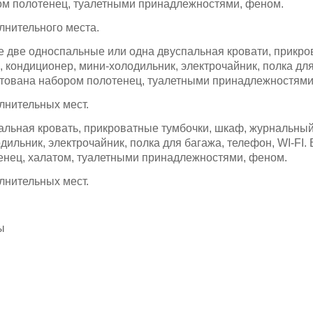
ом полотенец, туалетными принадлежностями, феном.
лнительного места.
е две односпальные или одна двуспальная кровати, прикро
, кондиционер, мини-холодильник, электрочайник, полка дл
ктована набором полотенец, туалетными принадлежностями
лнительных мест.
пальная кровать, прикроватные тумбочки, шкаф, журнальный
дильник, электрочайник, полка для багажа, телефон, WI-FI.
енец, халатом, туалетными принадлежностями, феном.
лнительных мест.
ы