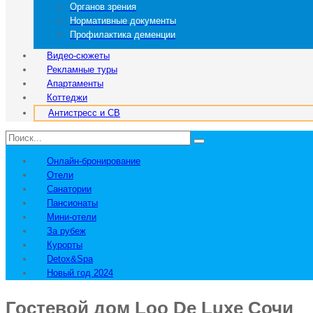
Органов зрения
Нормативные документы
Профилактика деменции
Видео-сюжеты
Рекламные туры
Апартаменты
Коттеджи
Антистресс и СВ
Онлайн-бронирование
Отели
Санатории
Пансионаты
Мини-отели
За рубеж
Курорты
Detox&Spa
Новый год 2024
Гостевой дом Loo De Luxe Сочи