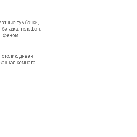
ватные тумбочки,
я багажа, телефон,
, феном.
 столик, диван
 Ванная комната