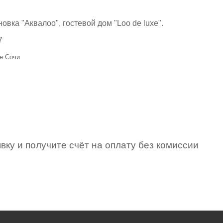
новка "Аквалоо", гостевой дом "Loo de luxe".
7
xe Сочи
вку и получите счёт на оплату без комиссии