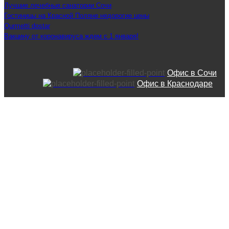
Лучшие лечебные санатории Сочи
Гостиницы на Красной Поляне недорогие цены
Qurmetti dostar
Вакцину от коронавируса ждем с 1 января!
Офис в Сочи
Офис в Краснодаре