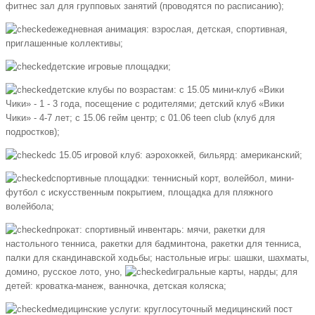
фитнес зал для групповых занятий (проводятся по расписанию);
ежедневная анимация: взрослая, детская, спортивная,
приглашенные коллективы;
детские игровые площадки;
детские клубы по возрастам: с 15.05 мини-клуб «Вики
Чики» - 1 - 3 года, посещение с родителями; детский клуб «Вики
Чики» - 4-7 лет; с 15.06 гейм центр; с 01.06 teen club (клуб для
подростков);
с 15.05 игровой клуб: аэрохоккей, бильярд: американский;
спортивные площадки: теннисный корт, волейбол, мини-
футбол с искусственным покрытием, площадка для пляжного
волейбола;
прокат: спортивный инвентарь: мячи, ракетки для
настольного тенниса, ракетки для бадминтона, ракетки для тенниса,
палки для скандинавской ходьбы; настольные игры: шашки, шахматы,
домино, русское лото, уно,
игральные карты, нарды; для
детей: кроватка-манеж, ванночка, детская коляска;
медицинские услуги: круглосуточный медицинский пост