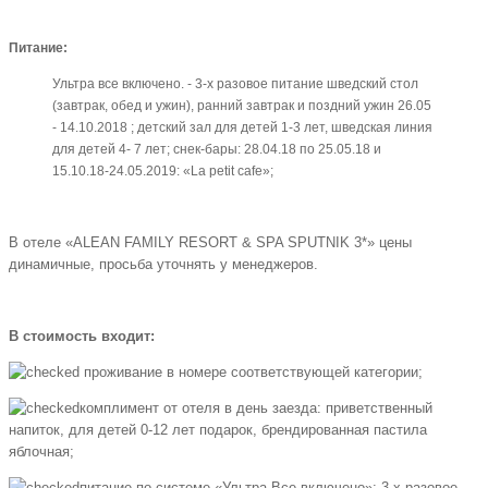
перейти
затем
2
на
необходимо
до
Питание:
остановку
перейти
остановки
на
на
"Спутник"
Ультра все включено. - 3-х разовое питание шведский стол
противоположной
остановку
(прямой).
(завтрак, обед и ужин), ранний завтрак и поздний ужин 26.05
стороне,
на
- 14.10.2018 ; детский зал для детей 1-3 лет, шведская линия
далее
противоположной
для детей 4- 7 лет; снек-бары: 28.04.18 по 25.05.18 и
на
стороне,
15.10.18-24.05.2019: «La petit cafe»;
автобусе
далее
№
на
2
автобусе
В отеле «ALEAN FAMILY RESORT & SPA SPUTNIK 3*» цены
или
№
динамичные, просьба уточнять у менеджеров.
маршрутном
2
такси
или
№
маршрутном
В стоимость входит:
122
такси
проехать
№
проживание в номере соответствующей категории;
1
122
комплимент от отеля в день заезда: приветственный
остановку
проехать
напиток, для детей 0-12 лет подарок, брендированная пастила
до
1
яблочная;
"Спутника".
остановку
до
питание по системе «Ультра Все включено»: 3-х разовое