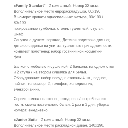
«Family Standart"
- 2-комнатный. Номер 32 кв.м.
Дополнительное место еврораскладушка, 80х190
В номере: кровати односпальные: четыре, 90х190 /
80х190
прикроватные тумбочки, столик туалетный, стулья,
шкаф.
Санузел с душем: зеркало, Детская подставка для ног,
детское сиденье на унитаз, туалетные принадлежности:
комплект полотенец; набор гостиничной косметики
фен.
Балкон с мебелью и сушилкой: 2 балкона: на одном стол
и 2 стула / на втором сушилка для белья.
Оборудование: набор посуды: стаканы 4 шт., поднос,
чайник, телевизор: 2, телефон, холодильник,
электрочайник.
Сервис: смена полотенец: ежедневно/по требованию
гостя, смена постельного белья: 1 раз в 3 дня, уборка
номера: ежедневно.
«Junior Suit»
- 2-комнатный. Номер 32 кв.м.
Дополнительное место раскладной диван, 140х190.