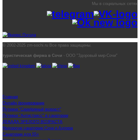
Мы в социальных сетях
© 2002-2025 zm-sochi.ru Все права защищены.
туристическая фирма в Сочи
- ООО "Здоровый мир-Сочи"
Главная
Онлайн бронирование
Путевки "Серебряный возраст"
Путевки "Антистресс" в санатории
ДЕКАДА ЗРЕЛОГО ВОЗРАСТА
Недорогие санатории Сочи и Адлера
Санатории для 55+