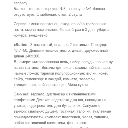
запросу.
Балкон: только в корпусе №3, в корпусе №1 балкон
отсутствует. С мебелью: стол, 2 стула
Сервис: смена полотенец: ежедневно/по требованию
гостя, смена постельного белья: 1 раз в 3 дня, уборка
номера: ежедневно.
«Suite»
- 3-комнатный, спальня,2 гостиные. Площадь
47,7 -50. Дополнительное место: диван, двухместный
диван 140х200.
В номере: микроволновая печь, набор посуды: по кол-ву
основных мест: бокалы для вина;стаканы;чайные пары,
чайные ложки; тарелки полупорционные; вилки, ножи,
сейф, телевизор: в каждой, комнате, телефон,
холодильник, чайная станция. Мини-кухня.
Санузел: зеркало, диспенсер с гигиеническими
салфетками.Детская подставка для ног, накладка на
унитаз, подогреватель для бутылочек. Санузел с
ванной: спальняс душем: гостиная, тапочки, туалетные
принадлежности: комплект полотенец, халат, тапочки,
набор гостиничной косметики, фен, халат.