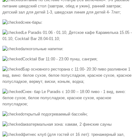
"Спутника".
питание шведский стол (завтрак, обед и ужин), ранний завтрак;
детский зал для детей 1-3, шведская линия для детей 4- 7лет;
снек-бары:
Lе Paradis 01.06 - 01.10, Детское кафе Карамелька 15.05 -
01.10, Cocktail Bar 28.04-01.10;
алкогольные напитки:
Cocktail Bar 11:00 - 23:00 пунш, сангрия;
Бар основного ресторана с 11:00- 20:30 пиво разливное 1
вид, вино: белое сухое, белое полусладкое, красное сухое, красное
полусладкое, вермут, виски, коньяк, водка;
Снек- бар Lе Paradis с 10:00 – 18:00 пиво - 1 вид, вино:
белое сухое, белое полусладкое, красное сухое, красное
полусладкое;
открытый подогреваемый бассейн;
акватермальная зона: хамам, 2 финские сауны
фитнес клуб (для гостей от 16 лет): тренажерный зал,