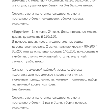
Балкона 3 с мебелью и сушилкой: на 2-х балконах стол
и 2 стула, сушилка для белья, на 3-м балконе лежак.
Сервис: смена полотенец: ежедневно, смена
постельного белья: ежедневно, уборка номера:
ежедневно.
«Superior»
- 1-но комн. 24 кв.м. Дополнительное место:
диван, двухместный 120х190.
В номере: диван, кровати односпальные /одна
двуспальная кровать: 2 односпальные кровати 90х200 /
80х200 или двуспальная кровать 140х200, прикроватные
тумбочки, столик журнальный, столик туалетный,
стулья, тумба, шкаф.
Санузел: с душевой кабиной: зеркало, Детская
подставка для ног, детское сиденье на унитаз,
туалетные принадлежности: комплект полотенец; набор
гостиничной косметики, фен.
Без балкона.
Сервис: смена полотенец: ежедневно, смена
постельного белья: 1 раз в 3 дня, уборка номера:
ежедневно.