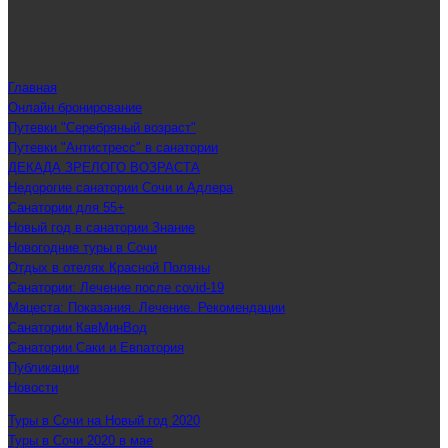
Главная
Онлайн бронирование
Путевки "Серебряный возраст"
Путевки "Антистресс" в санатории
ДЕКАДА ЗРЕЛОГО ВОЗРАСТА
Недорогие санатории Сочи и Адлера
Санатории для 55+
Новый год в санатории Знание
Новогодние туры в Сочи
Отдых в отелях Красной Поляны
Санатории: Лечение после covid-19
Мацеста: Показания. Лечение. Рекомендации
Санатории КавМинВод
Санатории Саки и Евпатория
Публикации
Новости
Туры в Сочи на Новый год 2020
Туры в Сочи 2020 в мае