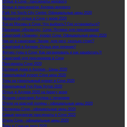
Отдых в Сочи - пансионаты недорого
Отдых в пансионатах Адлера недорого
Park Inn Sochi City Centre: Официальные цены 2020
Недорогой отдых в Сочи у моря 2020
Тур из Москвы в Сочи: Что выбрать? Где остановиться?
Пансионат «Изумруд», Сочи: Путевки для пенсионеров!
Санаторий «Знание», курорт Сочи: Официальные цены 2020
Чек-ап в санатории: Зачем, для чего, сколько стоит?
Санаторий в Адлере: Отдых или лечение?
Фитнес-туры в Сочи: Как организовать и как заработать?!
Санаторий для пенсионеров в Сочи
Пансионаты Сочи 2020
Гостевые дома в Адлере - Цены 2020
Горнолыжный курорт Сочи цена 2020
Туры на горнолыжный курорт в Сочи 2020
Горнолыжный тур Роза Хутор 2020
Отдых в Адлере 2020 на берегу моря
Лучшие санатории Адлера с лечением
Отели на красной поляны - официальные цены 2020
Гостиницы Сочи - официальные цены 2020
Самые недорогие пансионаты в Сочи 2022
Отели Сочи - официальные цены 2020
Туры в Сочи на лето 2020