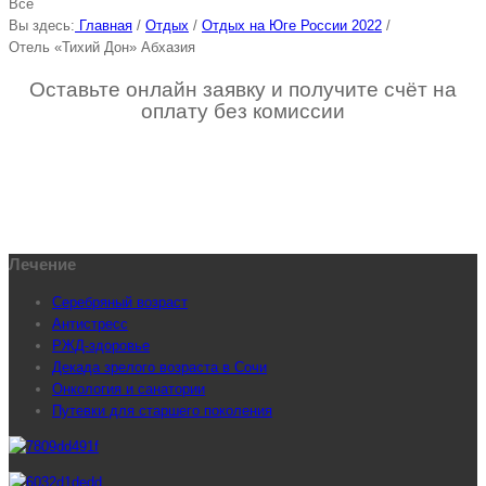
Все
Вы здесь:
Главная
/
Отдых
/
Отдых на Юге России 2022
/
Отель «Тихий Дон» Абхазия
Оставьте онлайн заявку и получите счёт на
оплату без комиссии
Лечение
Серебряный возраст
Антистресс
РЖД-здоровье
Декада зрелого возраста в Сочи
Онкология и санатории
Путевки для старшего поколения