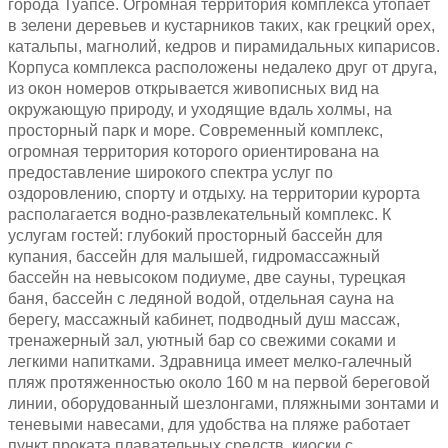
города Туапсе. Огромная территория комплекса утопает
в зелени деревьев и кустарников таких, как грецкий орех,
катальпы, магнолий, кедров и пирамидальных кипарисов.
Корпуса комплекса расположены недалеко друг от друга,
из окон номеров открывается живописных вид на
окружающую природу, и уходящие вдаль холмы, на
просторный парк и море. Современный комплекс,
огромная территория которого ориентирована на
предоставление широкого спектра услуг по
оздоровлению, спорту и отдыху. на территории курорта
располагается водно-развлекательный комплекс. К
услугам гостей: глубокий просторный бассейн для
купания, бассейн для малышей, гидромассажный
бассейн на невысоком подиуме, две сауны, турецкая
баня, бассейн с ледяной водой, отдельная сауна на
берегу, массажный кабинет, подводный душ массаж,
тренажерный зал, уютный бар со свежими соками и
легкими напитками. Здравница имеет мелко-галечный
пляж протяженностью около 160 м на первой береговой
линии, оборудованный шезлонгами, пляжными зонтами и
теневыми навесами, для удобства на пляже работает
пункт проката плавательных средств, киоски с