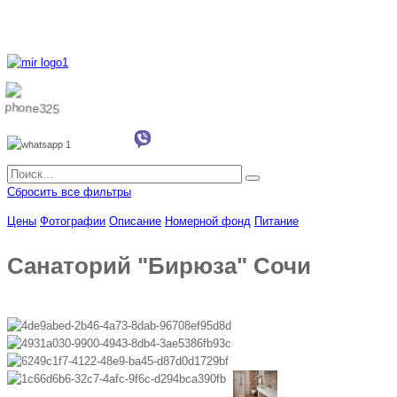
8 800 700 51 55
8 962 888 51 55
Whatsapp
Viber
Сбросить все фильтры
Цены
Фотографии
Описание
Номерной фонд
Питание
Санаторий "Бирюза" Сочи