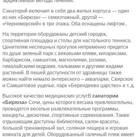
эффективные методы лечения.
Санаторий включает в себя два жилых корпуса — один
из них «Бирюза» — семиэтажный, другой —
«Черноморский» в три этажа. Оба оснащены лифтом..
На территории оборудованы детский городок,
спортивная площадка и столы для настольного тенниса.
Ценителям неспешных прогулок непременно придется
по душе зеленый парк с вековыми елями, кипарисами,
барбарисом, самшитом, магнолиями, розами,
гималайскими кедрами, пальмами и другими видами
растений. В пешей доступности от здравницы также
можно найти немало интересного – аквапарки, Свирское
и Самшитовое ущелье, парк «Берендеево царство» и т. д.
Высокое качество медицинских услугВ
санатории
«Бирюза»
Сочи, цены которого весьма привлекательны,
проводятся веселые развлекательные программы,
концерты, дискотеки, спортивные соревнования. Также
отдыхающим доступны библиотека, салон красоты,
большой тренажерный зал, соляная пещера и игровая
комната для детей. Оборудованный галечный пляж имеет