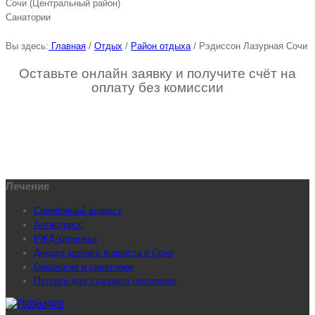
Сочи (Центральный район)
Санатории
Вы здесь:
Главная
/
Отдых
/
Район отдыха
/
Рэдиссон Лазурная Сочи
Оставьте онлайн заявку и получите счёт на
оплату без комиссии
Лечение
Серебряный возраст
Антистресс
РЖД-здоровье
Декада зрелого возраста в Сочи
Онкология и санатории
Путевки для старшего поколения