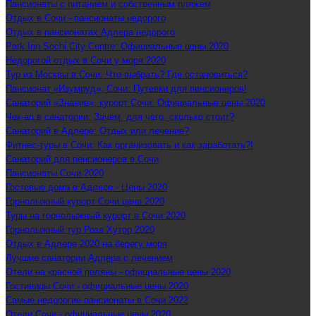
Пансионаты с питанием и собственным пляжем
Отдых в Сочи - пансионаты недорого
Отдых в пансионатах Адлера недорого
Park Inn Sochi City Centre: Официальные цены 2020
Недорогой отдых в Сочи у моря 2020
Тур из Москвы в Сочи: Что выбрать? Где остановиться?
Пансионат «Изумруд», Сочи: Путевки для пенсионеров!
Санаторий «Знание», курорт Сочи: Официальные цены 2020
Чек-ап в санатории: Зачем, для чего, сколько стоит?
Санаторий в Адлере: Отдых или лечение?
Фитнес-туры в Сочи: Как организовать и как заработать?!
Санаторий для пенсионеров в Сочи
Пансионаты Сочи 2020
Гостевые дома в Адлере - Цены 2020
Горнолыжный курорт Сочи цена 2020
Туры на горнолыжный курорт в Сочи 2020
Горнолыжный тур Роза Хутор 2020
Отдых в Адлере 2020 на берегу моря
Лучшие санатории Адлера с лечением
Отели на красной поляны - официальные цены 2020
Гостиницы Сочи - официальные цены 2020
Самые недорогие пансионаты в Сочи 2022
Отели Сочи - официальные цены 2020