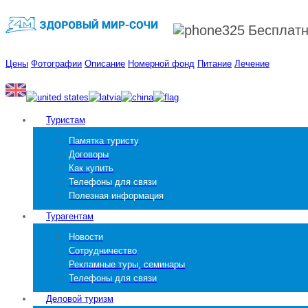
Бесплат
Цены
Фотографии
Описание
Номерной фонд
Питание
Лечение
Туристам
Памятка туристу
Договоры
Как купить
Телефоны для связи
Полезная информация
Турагентам
Новости
Сотрудничество
Рекламные туры, семинары
Телефоны для связи
Деловой туризм