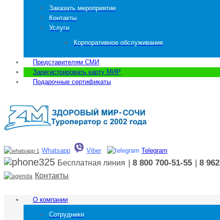
Заказать мероприятие
Контакты
Услуги
Корпоративное обслуживание
Представителям СМИ
Зарегистрировать карту МИР
Подарочные сертификаты
Whatsapp
Viber
Telegram
|
8 800 700-51-55
|
8 962
Бесплатная линия
Контакты
О компании
Сотрудники