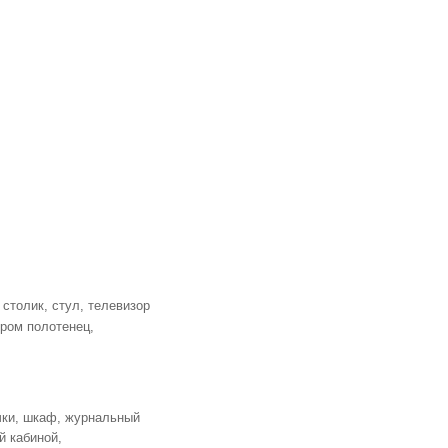
столик, стул, телевизор
ором полотенец,
чки, шкаф, журнальный
й кабиной,