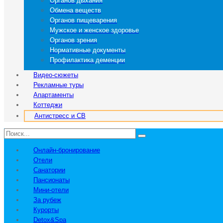
Органов дыхания
Обмена веществ
Органов пищеварения
Мужское и женское здоровье
Органов зрения
Нормативные документы
Профилактика деменции
Видео-сюжеты
Рекламные туры
Апартаменты
Коттеджи
Антистресс и СВ
Онлайн-бронирование
Отели
Санатории
Пансионаты
Мини-отели
За рубеж
Курорты
Detox&Spa