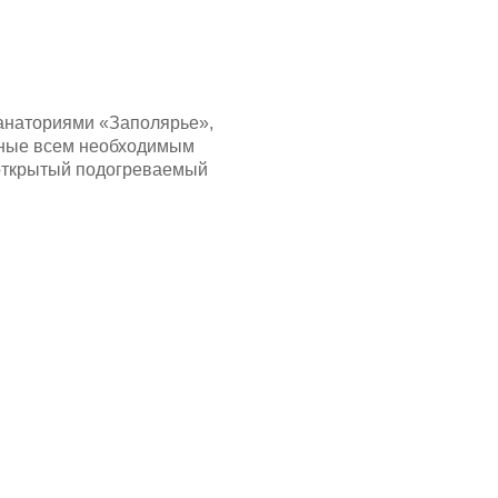
санаториями «Заполярье»,
нные всем необходимым
 открытый подогреваемый