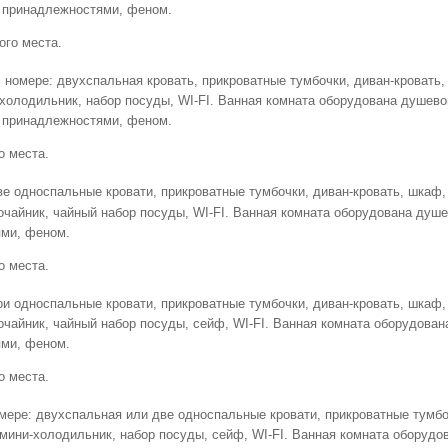
и принадлежностями, феном.
ого места.
В номере: двухспальная кровать, прикроватные тумбочки, диван-кровать
-холодильник, набор посуды, WI-FI. Ванная комната оборудована душево
и принадлежностями, феном.
о места.
две односпальные кровати, прикроватные тумбочки, диван-кровать, шкаф,
очайник, чайный набор посуды, WI-FI. Ванная комната оборудована душ
ями, феном.
о места.
три односпальные кровати, прикроватные тумбочки, диван-кровать, шкаф,
очайник, чайный набор посуды, сейф, WI-FI. Ванная комната оборудова
ями, феном.
о места.
омере: двухспальная или две односпальные кровати, прикроватные тумбо
 мини-холодильник, набор посуды, сейф, WI-FI. Ванная комната оборудо