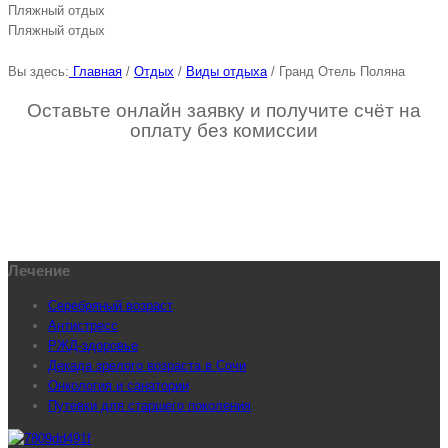
Пляжный отдых
Пляжный отдых
Вы здесь:
Главная
/
Отдых
/
Виды отдыха
/
Гранд Отель Поляна
Оставьте онлайн заявку и получите счёт на
оплату без комиссии
Лечение
Серебряный возраст
Антистресс
РЖД-здоровье
Декада зрелого возраста в Сочи
Онкология и санатории
Путевки для старшего поколения