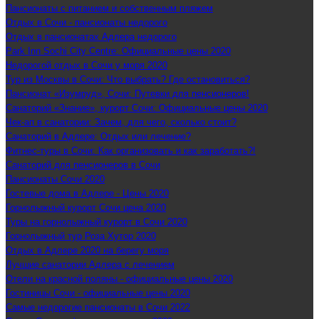
Пансионаты с питанием и собственным пляжем
Отдых в Сочи - пансионаты недорого
Отдых в пансионатах Адлера недорого
Park Inn Sochi City Centre: Официальные цены 2020
Недорогой отдых в Сочи у моря 2020
Тур из Москвы в Сочи: Что выбрать? Где остановиться?
Пансионат «Изумруд», Сочи: Путевки для пенсионеров!
Санаторий «Знание», курорт Сочи: Официальные цены 2020
Чек-ап в санатории: Зачем, для чего, сколько стоит?
Санаторий в Адлере: Отдых или лечение?
Фитнес-туры в Сочи: Как организовать и как заработать?!
Санаторий для пенсионеров в Сочи
Пансионаты Сочи 2020
Гостевые дома в Адлере - Цены 2020
Горнолыжный курорт Сочи цена 2020
Туры на горнолыжный курорт в Сочи 2020
Горнолыжный тур Роза Хутор 2020
Отдых в Адлере 2020 на берегу моря
Лучшие санатории Адлера с лечением
Отели на красной поляны - официальные цены 2020
Гостиницы Сочи - официальные цены 2020
Самые недорогие пансионаты в Сочи 2022