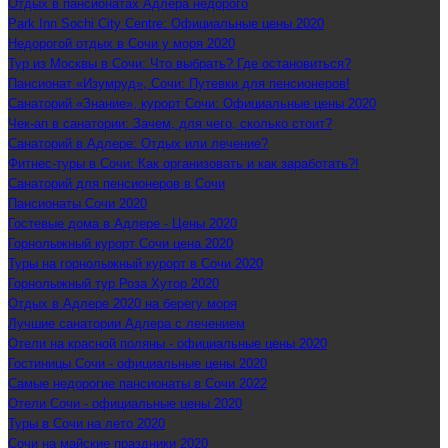
Отдых в пансионатах Адлера недорого
Park Inn Sochi City Centre: Официальные цены 2020
Недорогой отдых в Сочи у моря 2020
Тур из Москвы в Сочи: Что выбрать? Где остановиться?
Пансионат «Изумруд», Сочи: Путевки для пенсионеров!
Санаторий «Знание», курорт Сочи: Официальные цены 2020
Чек-ап в санатории: Зачем, для чего, сколько стоит?
Санаторий в Адлере: Отдых или лечение?
Фитнес-туры в Сочи: Как организовать и как заработать?!
Санаторий для пенсионеров в Сочи
Пансионаты Сочи 2020
Гостевые дома в Адлере - Цены 2020
Горнолыжный курорт Сочи цена 2020
Туры на горнолыжный курорт в Сочи 2020
Горнолыжный тур Роза Хутор 2020
Отдых в Адлере 2020 на берегу моря
Лучшие санатории Адлера с лечением
Отели на красной поляны - официальные цены 2020
Гостиницы Сочи - официальные цены 2020
Самые недорогие пансионаты в Сочи 2022
Отели Сочи - официальные цены 2020
Туры в Сочи на лето 2020
Сочи на майские праздники 2020