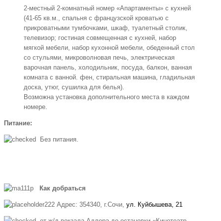
2-местный 2-комнатный номер «Апартаменты» с кухней
(41-65 кв.м., спальня с французской кроватью с
прикроватными тумбочками, шкаф, туалетный столик,
телевизор; гостиная совмещенная с кухней, набор
мягкой мебели, набор кухонной мебели, обеденный стол
со стульями, микроволновая печь, электрическая
варочная панель, холодильник, посуда, балкон, ванная
комната с ванной. фен, стиральная машина, гладильная
доска, утюг, сушилка для белья).
Возможна установка дополнительного места в каждом
номере.
Питание:
Без питания.
Как добраться
Адрес:
354340, г.Сочи,
ул. Куйбышева, 21
от ж/д вокзала Адлера до остановки «Кинотеатр