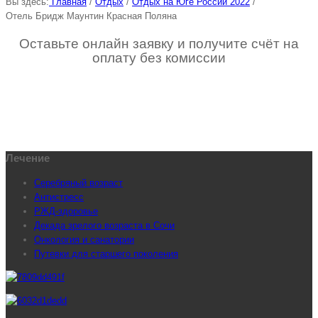
Вы здесь:
Главная
/
Отдых
/
Отдых на Юге России 2022
/
Отель Бридж Маунтин Красная Поляна
Оставьте онлайн заявку и получите счёт на
оплату без комиссии
Лечение
Серебряный возраст
Антистресс
РЖД-здоровье
Декада зрелого возраста в Сочи
Онкология и санатории
Путевки для старшего поколения