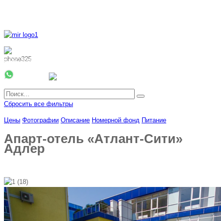
8 800 700 51 55
8 962 888 51 55
Whatsapp
Viber
Сбросить все фильтры
Цены
Фотографии
Описание
Номерной фонд
Питание
Апарт-отель «Атлант-Сити»
Адлер