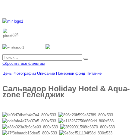
8 800 700 51 55
8 962 888 51 55
Whatsapp
Viber
Сбросить все фильтры
Цены
Фотографии
Описание
Номерной фонд
Питание
Сальвадор Holiday Hotel & Aqua-
zone Геленджик