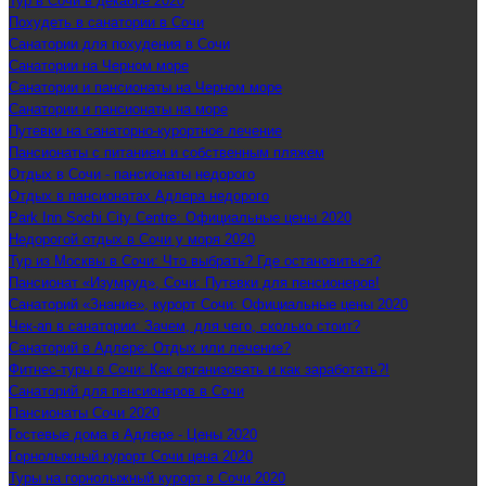
Тур в Сочи в декабре 2020
Похудеть в санатории в Сочи
Санатории для похудения в Сочи
Санатории на Черном море
Санатории и пансионаты на Черном море
Санатории и пансионаты на море
Путевки на санаторно-курортное лечение
Пансионаты с питанием и собственным пляжем
Отдых в Сочи - пансионаты недорого
Отдых в пансионатах Адлера недорого
Park Inn Sochi City Centre: Официальные цены 2020
Недорогой отдых в Сочи у моря 2020
Тур из Москвы в Сочи: Что выбрать? Где остановиться?
Пансионат «Изумруд», Сочи: Путевки для пенсионеров!
Санаторий «Знание», курорт Сочи: Официальные цены 2020
Чек-ап в санатории: Зачем, для чего, сколько стоит?
Санаторий в Адлере: Отдых или лечение?
Фитнес-туры в Сочи: Как организовать и как заработать?!
Санаторий для пенсионеров в Сочи
Пансионаты Сочи 2020
Гостевые дома в Адлере - Цены 2020
Горнолыжный курорт Сочи цена 2020
Туры на горнолыжный курорт в Сочи 2020