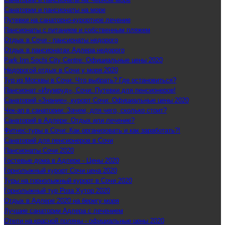
Санатории и пансионаты на море
Путевки на санаторно-курортное лечение
Пансионаты с питанием и собственным пляжем
Отдых в Сочи - пансионаты недорого
Отдых в пансионатах Адлера недорого
Park Inn Sochi City Centre: Официальные цены 2020
Недорогой отдых в Сочи у моря 2020
Тур из Москвы в Сочи: Что выбрать? Где остановиться?
Пансионат «Изумруд», Сочи: Путевки для пенсионеров!
Санаторий «Знание», курорт Сочи: Официальные цены 2020
Чек-ап в санатории: Зачем, для чего, сколько стоит?
Санаторий в Адлере: Отдых или лечение?
Фитнес-туры в Сочи: Как организовать и как заработать?!
Санаторий для пенсионеров в Сочи
Пансионаты Сочи 2020
Гостевые дома в Адлере - Цены 2020
Горнолыжный курорт Сочи цена 2020
Туры на горнолыжный курорт в Сочи 2020
Горнолыжный тур Роза Хутор 2020
Отдых в Адлере 2020 на берегу моря
Лучшие санатории Адлера с лечением
Отели на красной поляны - официальные цены 2020