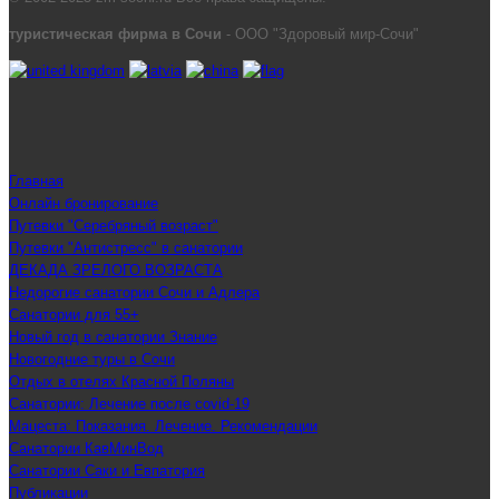
туристическая фирма в Сочи
- ООО "Здоровый мир-Сочи"
Главная
Онлайн бронирование
Путевки "Серебряный возраст"
Путевки "Антистресс" в санатории
ДЕКАДА ЗРЕЛОГО ВОЗРАСТА
Недорогие санатории Сочи и Адлера
Санатории для 55+
Новый год в санатории Знание
Новогодние туры в Сочи
Отдых в отелях Красной Поляны
Санатории: Лечение после covid-19
Мацеста: Показания. Лечение. Рекомендации
Санатории КавМинВод
Санатории Саки и Евпатория
Публикации