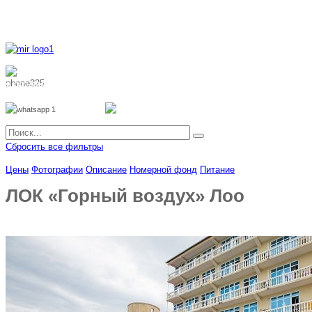
8 800 700 51 55
8 962 888 51 55
Whatsapp
Viber
Сбросить все фильтры
Цены
Фотографии
Описание
Номерной фонд
Питание
ЛОК «Горный воздух» Лоо