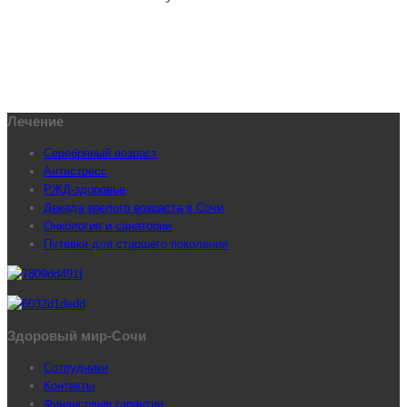
Лечение
Серебряный возраст
Антистресс
РЖД-здоровье
Декада зрелого возраста в Сочи
Онкология и санатории
Путевки для старшего поколения
Здоровый мир-Сочи
Сотрудники
Контакты
Финансовые гарантии