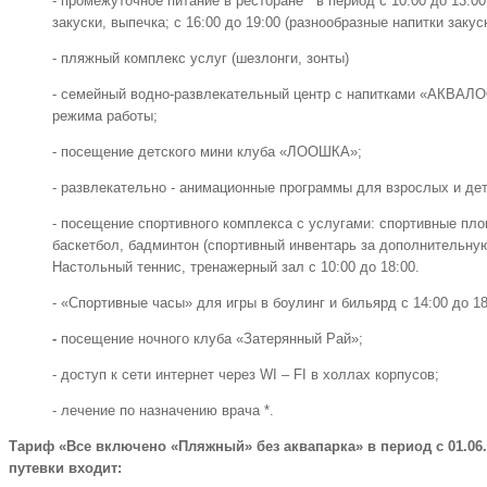
- промежуточное питание в ресторане в период с 10:00 до 13:00
закуски, выпечка; с 16:00 до 19:00 (разнообразные напитки закус
- пляжный комплекс услуг (шезлонги, зонты)
- семейный водно-развлекательный центр с напитками «АКВАЛО
режима работы;
- посещение детского мини клуба «ЛООШКА»;
- развлекательно - анимационные программы для взрослых и де
- посещение спортивного комплекса с услугами: спортивные пло
баскетбол, бадминтон (спортивный инвентарь за дополнительную
Настольный теннис, тренажерный зал с 10:00 до 18:00.
- «Спортивные часы» для игры в боулинг и бильярд с 14:00 до 18
-
посещение ночного клуба «Затерянный Рай»;
- доступ к сети интернет через WI – FI в холлах корпусов;
- лечение по назначению врача *.
Тариф «Все включено «Пляжный» без аквапарка» в период с 01.06.20
путевки входит: