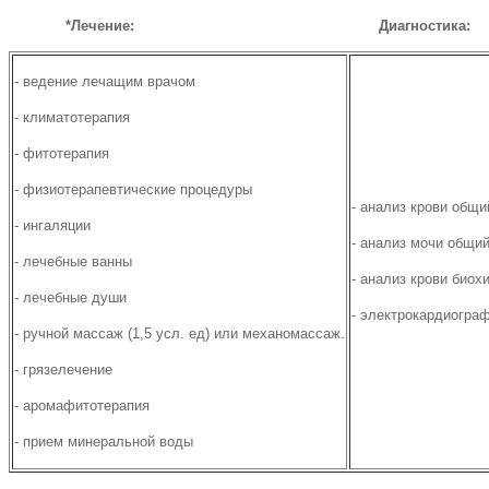
*Лечение: Диагностика:
- ведение лечащим врачом
- климатотерапия
- фитотерапия
- физиотерапевтические процедуры
- анализ крови общи
- ингаляции
- анализ мочи общи
- лечебные ванны
- анализ крови биох
- лечебные души
- электрокардиограф
- ручной массаж (1,5 усл. ед) или механомассаж.
- грязелечение
- аромафитотерапия
- прием минеральной воды