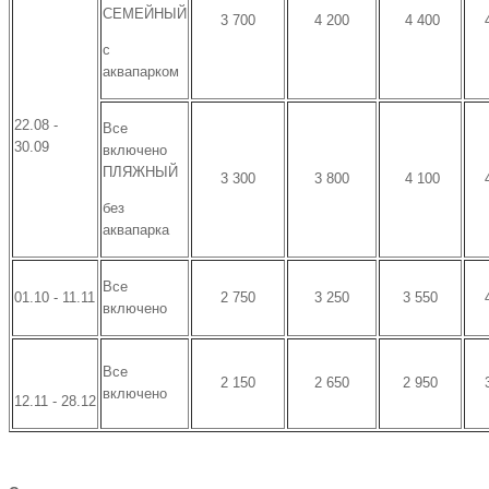
СЕМЕЙНЫЙ
3 700
4 200
4 400
с
аквапарком
22.08 -
Все
30.09
включено
ПЛЯЖНЫЙ
3 300
3 800
4 100
без
аквапарка
Все
01.10 - 11.11
2 750
3 250
3 550
включено
Все
2 150
2 650
2 950
включено
12.11 - 28.12