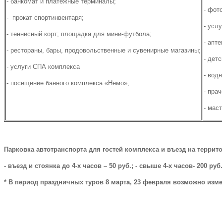
- банкомат и платежные терминалы;
- фот
- прокат спортинвентаря;
- усл
- теннисный корт; площадка для мини-футбола;
- апте
- рестораны, бары, продовольственные и сувенирные магазины;
- дет
- услуги СПА комплекса
- вод
- посещение банного комплекса «Немо»;
- пра
- мас
Парковка автотранспорта для гостей комплекса и въезд на террит
- въезд и стоянка до 4-х часов – 50 руб.; - свыше 4-х часов- 200 руб.
* В период праздничных туров 8 марта, 23 февраля возможно изм