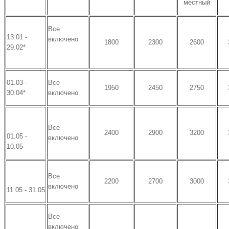
местный
Все
13.01 -
включено
1800
2300
2600
29.02*
01.03 -
Все
1950
2450
2750
30.04*
включено
Все
2400
2900
3200
01.05 -
включено
10.05
Все
2200
2700
3000
включено
11.05 - 31.05
Все
включено