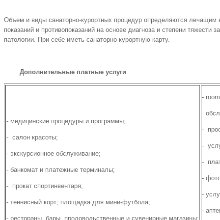
Объем и виды санаторно-курортных процедур определяются лечащим 
показаний и противопоказаний на основе диагноза и степени тяжести 
патологии. При себе иметь санаторно-курортную карту.
Дополнительные платные услуги
- roo
обслу
- медицинские процедуры и программы;
- про
- салон красоты;
- усл
- экскурсионное обслуживание;
- пла
- банкомат и платежные терминалы;
- фот
- прокат спортинвентаря;
- усл
- теннисный корт; площадка для мини-футбола;
- апте
- рестораны, бары, продовольственные и сувенирные магазины;