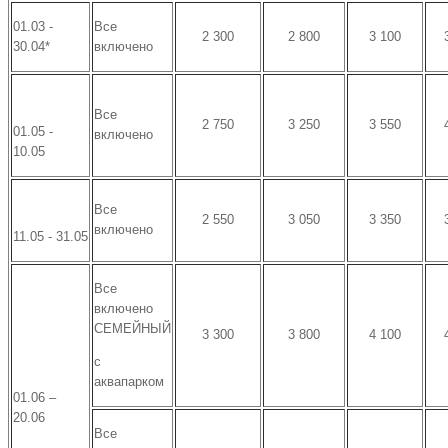
01.03 -
Все
2 300
2 800
3 100
30.04*
включено
Все
2 750
3 250
3 550
01.05 -
включено
10.05
Все
2 550
3 050
3 350
включено
11.05 - 31.05
Все
включено
СЕМЕЙНЫЙ
3 300
3 800
4 100
с
аквапарком
01.06 –
20.06
Все