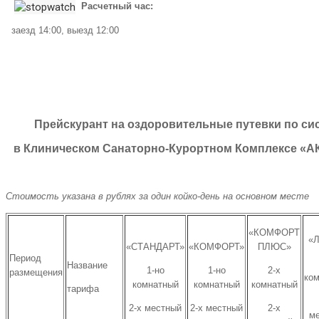
Расчетный час:
заезд 14:00, выезд 12:00
Прейскурант на оздоровительные путевки по си
в Клиническом Санаторно-Курортном Комплексе «АК
Стоимость указана в рублях за один койко-день на основном месте
«КОМФОРТ
«
«СТАНДАРТ»
«КОМФОРТ»
ПЛЮС»
Период
Название
1-но
1-но
2-х
размещения
ко
комнатный
комнатный
комнатный
тарифа
2-х местный
2-х местный
2-х
м