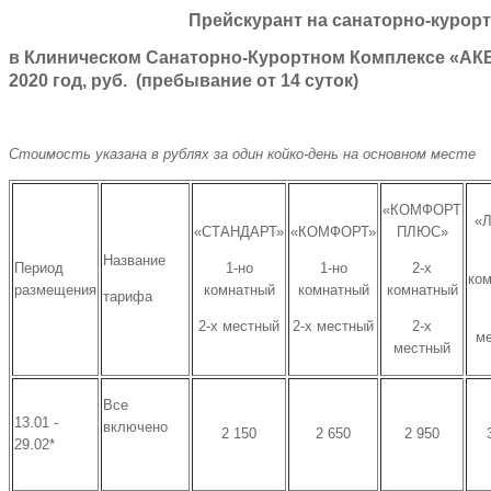
Прейскурант на санаторно-курор
в Клиническом Санаторно-Курортном Комплексе «АК
2020 год, руб. (пребывание от 14 суток)
Стоимость указана в рублях за один койко-день на основном месте
«КОМФОРТ
«
«СТАНДАРТ»
«КОМФОРТ»
ПЛЮС»
Название
Период
1-но
1-но
2-х
ко
размещения
комнатный
комнатный
комнатный
тарифа
2-х местный
2-х местный
2-х
м
местный
Все
13.01 -
включено
2 150
2 650
2 950
29.02*