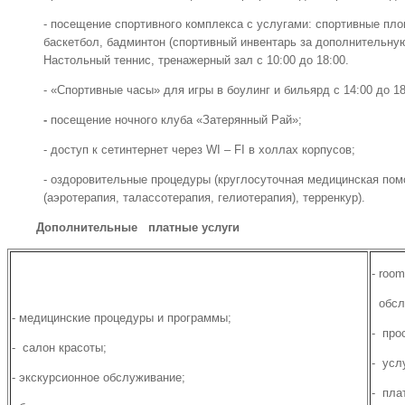
- посещение спортивного комплекса с услугами: спортивные пло
баскетбол, бадминтон (спортивный инвентарь за дополнительную
Настольный теннис, тренажерный зал с 10:00 до 18:00.
- «Спортивные часы» для игры в боулинг и бильярд с 14:00 до 18
-
посещение ночного клуба «Затерянный Рай»;
- доступ к сетинтернет через WI – FI в холлах корпусов;
- оздоровительные процедуры (круглосуточная медицинская по
(аэротерапия, талассотерапия, гелиотерапия), терренкур).
Дополнительные платные услуги
- roo
обслу
- медицинские процедуры и программы;
- про
- салон красоты;
- усл
- экскурсионное обслуживание;
- пла