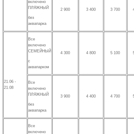
включено
ПЛЯЖНЫЙ
2 900
3 400
3 700
без
аквапарка
Все
включено
СЕМЕЙНЫЙ
4 300
4 800
5 100
с
аквапарком
21.06 -
Все
21.08
включено
ПЛЯЖНЫЙ
3 900
4 400
4 700
без
аквапарка
Все
включено