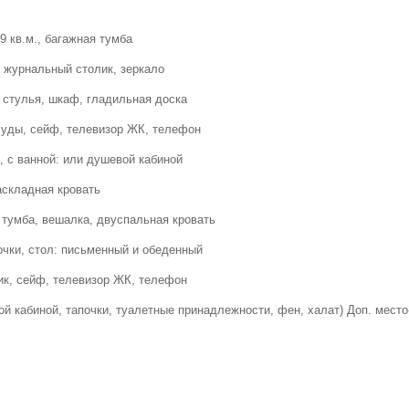
9 кв.м., багажная тумба
, журнальный столик, зеркало
 стулья, шкаф, гладильная доска
суды, сейф, телевизор ЖК, телефон
, с ванной: или душевой кабиной
аскладная кровать
я тумба, вешалка, двуспальная кровать
очки, стол: письменный и обеденный
ик, сейф, телевизор ЖК, телефон
ой кабиной, тапочки, туалетные принадлежности, фен, халат) Доп. место