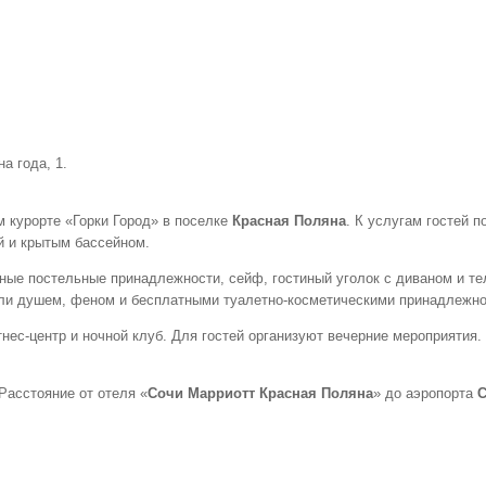
а года, 1.
 курорте «Горки Город» в поселке
Красная Поляна
. К услугам гостей 
й и крытым бассейном.
ые постельные принадлежности, сейф, гостиный уголок с диваном и те
 или душем, феном и бесплатными туалетно-косметическими принадлежн
нес-центр и ночной клуб. Для гостей организуют вечерние мероприятия.
Расстояние от отеля «
Сочи Марриотт Красная Поляна
» до аэропорта
С