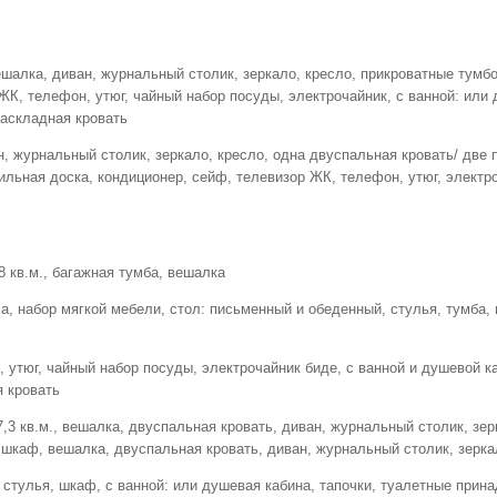
вешалка, диван, журнальный столик, зеркало, кресло, прикроватные тумб
К, телефон, утюг, чайный набор посуды, электрочайник, с ванной: или 
раскладная кровать
ван, журнальный столик, зеркало, кресло, одна двуспальная кровать/ две
ильная доска, кондиционер, сейф, телевизор ЖК, телефон, утюг, электро
8 кв.м., багажная тумба, вешалка
а, набор мягкой мебели, стол: письменный и обеденный, стулья, тумба,
утюг, чайный набор посуды, электрочайник биде, с ванной и душевой ка
я кровать
,3 кв.м., вешалка, двуспальная кровать, диван, журнальный столик, зер
 шкаф, вешалка, двуспальная кровать, диван, журнальный столик, зерка
стулья, шкаф, с ванной: или душевая кабина, тапочки, туалетные прина