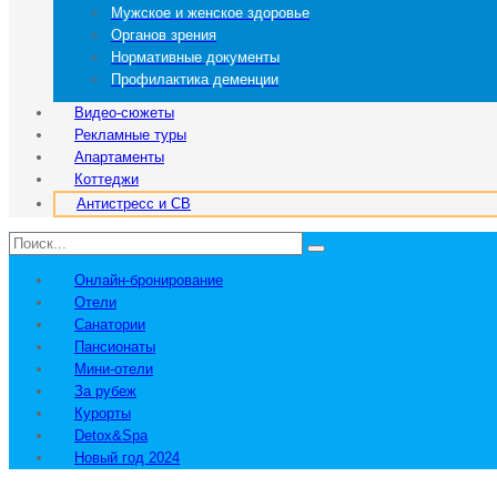
Мужское и женское здоровье
Органов зрения
Нормативные документы
Профилактика деменции
Видео-сюжеты
Рекламные туры
Апартаменты
Коттеджи
Антистресс и СВ
Онлайн-бронирование
Отели
Санатории
Пансионаты
Мини-отели
За рубеж
Курорты
Detox&Spa
Новый год 2024