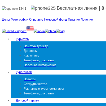
Бесплатная линия
|
8
Цены
Фотографии
Описание
Номерной фонд
Питание
Лечение
Туристам
Памятка туристу
Договоры
Как купить
Телефоны для связи
Полезная информация
Турагентам
Новости
Сотрудничество
Рекламные туры, семинары
Телефоны для связи
Деловой туризм