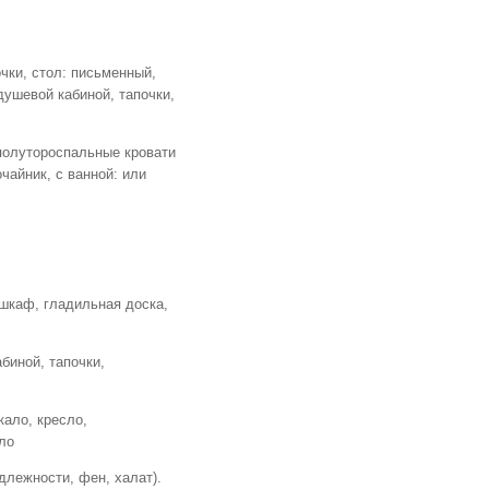
очки, стол: письменный,
душевой кабиной, тапочки,
 полутороспальные кровати
чайник, с ванной: или
 шкаф, гладильная доска,
биной, тапочки,
кало, кресло,
ло
длежности, фен, халат).