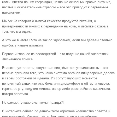
большинства наших сограждан, незнание основных правил питания,
частые и основательные стрессы – все это приводит к серьезным
патологиям.
Мы уж не говорим о низком качестве продуктов питания, о
приверженности многих к перееданию на ночь, о избытке сахара в
том, что мы едим…
А что же в итоге? Что не так со здоровьем, если мы делаем столько
ошибок в нашем питании?
Первое и главное из последствий – это падение нашей энергетики.
Жизненного тонуса.
Вялость, усталость, отсутствие сил, быстрая утомляемость – вот
первые признаки того, что наша система органов пищеварения далека
в своем состоянии от идеала. Из сопутствующих моментов:
неприятный запах изо рта, боль или дискомфорт в области живота,
горечь во рту, вздутие живота, запор либо расстройство кишечника,
потеря аппетита…
Не самые лучшие симптомы, правда?!
В интернете сейчас по данной теме огромное количество советов и
рекомендаций. Разные диеты. Рекомендации по лечебному