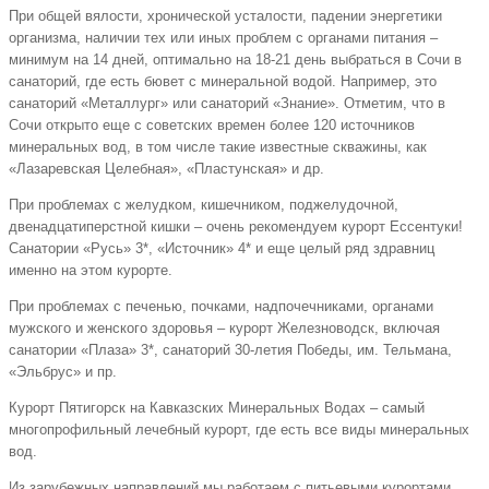
При общей вялости, хронической усталости, падении энергетики
организма, наличии тех или иных проблем с органами питания –
минимум на 14 дней, оптимально на 18-21 день выбраться в Сочи в
санаторий, где есть бювет с минеральной водой. Например, это
санаторий «Металлург» или санаторий «Знание». Отметим, что в
Сочи открыто еще с советских времен более 120 источников
минеральных вод, в том числе такие известные скважины, как
«Лазаревская Целебная», «Пластунская» и др.
При проблемах с желудком, кишечником, поджелудочной,
двенадцатиперстной кишки – очень рекомендуем курорт Ессентуки!
Санатории «Русь» 3*, «Источник» 4* и еще целый ряд здравниц
именно на этом курорте.
При проблемах с печенью, почками, надпочечниками, органами
мужского и женского здоровья – курорт Железноводск, включая
санатории «Плаза» 3*, санаторий 30-летия Победы, им. Тельмана,
«Эльбрус» и пр.
Курорт Пятигорск на Кавказских Минеральных Водах – самый
многопрофильный лечебный курорт, где есть все виды минеральных
вод.
Из зарубежных направлений мы работаем с питьевыми курортами