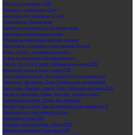
Тур в Сочи в декабре 2020
Похудеть в санатории в Сочи
Санатории для похудения в Сочи
Санатории на Черном море
Санатории и пансионаты на Черном море
Санатории и пансионаты на море
Путевки на санаторно-курортное лечение
Пансионаты с питанием и собственным пляжем
Отдых в Сочи - пансионаты недорого
Отдых в пансионатах Адлера недорого
Park Inn Sochi City Centre: Официальные цены 2020
Недорогой отдых в Сочи у моря 2020
Тур из Москвы в Сочи: Что выбрать? Где остановиться?
Пансионат «Изумруд», Сочи: Путевки для пенсионеров!
Санаторий «Знание», курорт Сочи: Официальные цены 2020
Чек-ап в санатории: Зачем, для чего, сколько стоит?
Санаторий в Адлере: Отдых или лечение?
Фитнес-туры в Сочи: Как организовать и как заработать?!
Санаторий для пенсионеров в Сочи
Пансионаты Сочи 2020
Гостевые дома в Адлере - Цены 2020
Горнолыжный курорт Сочи цена 2020