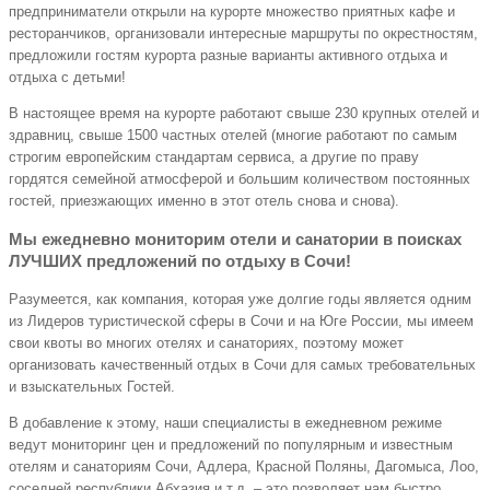
предприниматели открыли на курорте множество приятных кафе и
ресторанчиков, организовали интересные маршруты по окрестностям,
предложили гостям курорта разные варианты активного отдыха и
отдыха с детьми!
В настоящее время на курорте работают свыше 230 крупных отелей и
здравниц, свыше 1500 частных отелей (многие работают по самым
строгим европейским стандартам сервиса, а другие по праву
гордятся семейной атмосферой и большим количеством постоянных
гостей, приезжающих именно в этот отель снова и снова).
Мы ежедневно мониторим отели и санатории в поисках
ЛУЧШИХ предложений по отдыху в Сочи!
Разумеется, как компания, которая уже долгие годы является одним
из Лидеров туристической сферы в Сочи и на Юге России, мы имеем
свои квоты во многих отелях и санаториях, поэтому может
организовать качественный отдых в Сочи для самых требовательных
и взыскательных Гостей.
В добавление к этому, наши специалисты в ежедневном режиме
ведут мониторинг цен и предложений по популярным и известным
отелям и санаториям Сочи, Адлера, Красной Поляны, Дагомыса, Лоо,
соседней республики Абхазия и т.д. – это позволяет нам быстро