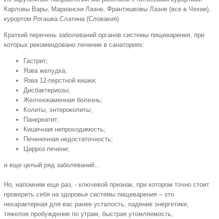
Карловы Вары, Мариански Лазне, Франтишковы Лазне (все в Чехии),
курортом Рогашка Слатина (Словакия).
Краткий перечень заболеваний органов системы пищеварения, при
которых рекомендовано лечение в санаториях:
Гастрит;
Язва желудка;
Язва 12-перстной кишки;
Дисбактериозы;
Желчнокаменная болезнь;
Колиты, энтероколиты;
Панкреатит;
Кишечная непроходимость;
Печеночная недостаточность;
Цирроз печени;
и еще целый ряд заболеваний…
Но, напомним еще раз, - ключевой признак, при котором точно стоит
проверить себя на здоровье системы пищеварения – это
нехарактерная для вас ранее усталость, падение энергетики,
тяжелое пробуждение по утрам, быстрая утомляемость,