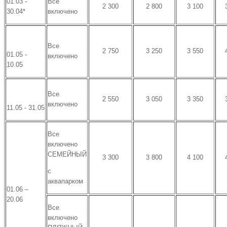
01.03 -
Все
2 300
2 800
3 100
30.04*
включено
Все
2 750
3 250
3 550
01.05 -
включено
10.05
Все
2 550
3 050
3 350
включено
11.05 - 31.05
Все
включено
СЕМЕЙНЫЙ
3 300
3 800
4 100
с
аквапарком
01.06 –
20.06
Все
включено