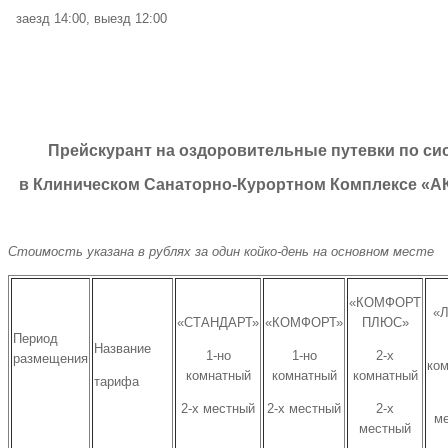
заезд 14:00, выезд 12:00
Прейскурант на оздоровительные путевки по си
в Клиническом Санаторно-Курортном Комплексе «АК
Стоимость указана в рублях за один койко-день на основном месте
«КОМФОРТ
«
«СТАНДАРТ»
«КОМФОРТ»
ПЛЮС»
Период
Название
1-но
1-но
2-х
размещения
ко
комнатный
комнатный
комнатный
тарифа
2-х местный
2-х местный
2-х
м
местный