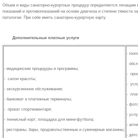
Объем и виды санаторно-курортных процедур определяются лечащим 
показаний и противопоказаний на основе диагноза и степени тяжести 
патологии. При себе иметь санаторно-курортную карту.
Дополнительные платные услуги
- roo
обслу
- медицинские процедуры и программы;
- про
- салон красоты;
- усл
- экскурсионное обслуживание;
- пла
- банкомат и платежные терминалы;
- фот
- прокат спортинвентаря;
- усл
- теннисный корт; площадка для мини-футбола;
- апте
- рестораны, бары, продовольственные и сувенирные магазины;
- дет