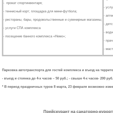
- прокат спортинвентаря;
- усл
- теннисный корт; площадка для мини-футбола;
- апте
- рестораны, бары, продовольственные и сувенирные магазины;
- дет
- услуги СПА комплекса
- вод
- посещение банного комплекса «Немо»;
- пра
- мас
Парковка автотранспорта для гостей комплекса и въезд на террит
- въезд и стоянка до 4-х часов – 50 руб.; - свыше 4-х часов- 200 руб.
* В период праздничных туров 8 марта, 23 февраля возможно изм
Прейскурант на санаторно-курор