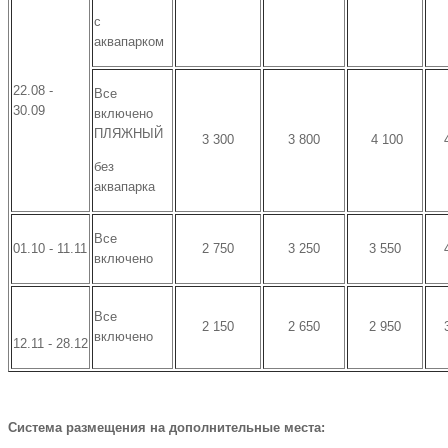
с
аквапарком
22.08 -
Все
30.09
включено
ПЛЯЖНЫЙ
3 300
3 800
4 100
без
аквапарка
Все
01.10 - 11.11
2 750
3 250
3 550
включено
Все
2 150
2 650
2 950
включено
12.11 - 28.12
Система размещения на дополнительные места: