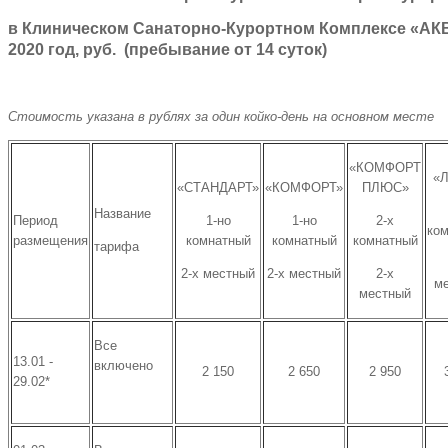
в Клиническом Санаторно-Курортном Комплексе «АК
2020 год, руб. (пребывание от 14 суток)
Стоимость указана в рублях за один койко-день на основном месте
«КОМФОРТ
«
«СТАНДАРТ»
«КОМФОРТ»
ПЛЮС»
Название
Период
1-но
1-но
2-х
ко
размещения
комнатный
комнатный
комнатный
тарифа
2-х местный
2-х местный
2-х
м
местный
Все
13.01 -
включено
2 150
2 650
2 950
29.02*