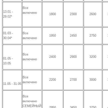
Все
13.01 -
включено
1800
2300
2600
29.02*
01.03 -
Все
1950
2450
2750
30.04*
включено
Все
2400
2900
3200
01.05 -
включено
10.05
Все
2200
2700
3000
включено
11.05 - 31.05
Все
включено
СЕМЕЙНЫЙ
2950
3450
3750