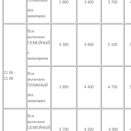
ПЛЯЖНЫЙ
2 900
3 400
3 700
без
аквапарка
Все
включено
СЕМЕЙНЫЙ
4 300
4 800
5 100
с
аквапарком
21.06 -
Все
21.08
включено
ПЛЯЖНЫЙ
3 900
4 400
4 700
без
аквапарка
Все
включено
СЕМЕЙНЫЙ
3 700
4 200
4 400