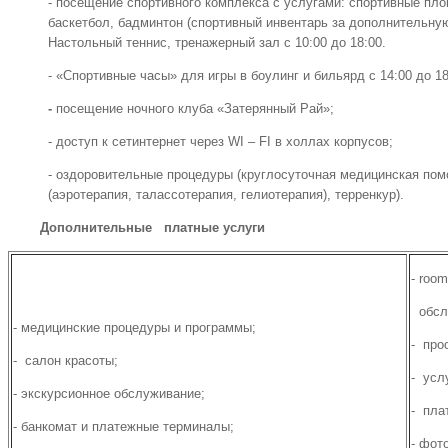
- посещение спортивного комплекса с услугами: спортивные пло
баскетбол, бадминтон (спортивный инвентарь за дополнительную
Настольный теннис, тренажерный зал с 10:00 до 18:00.
- «Спортивные часы» для игры в боулинг и бильярд с 14:00 до 18
-
посещение ночного клуба «Затерянный Рай»;
- доступ к сетинтернет через WI – FI в холлах корпусов;
- оздоровительные процедуры (круглосуточная медицинская по
(аэротерапия, талассотерапия, гелиотерапия), терренкур).
Дополнительные платные услуги
- roo
обслу
- медицинские процедуры и программы;
- про
- салон красоты;
- усл
- экскурсионное обслуживание;
- пла
- банкомат и платежные терминалы;
- фот