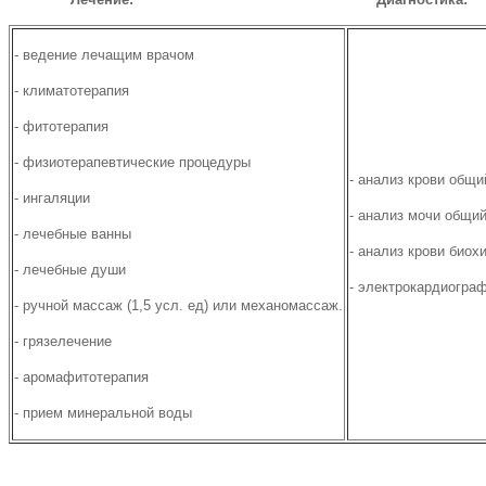
- ведение лечащим врачом
- климатотерапия
- фитотерапия
- физиотерапевтические процедуры
- анализ крови общи
- ингаляции
- анализ мочи общи
- лечебные ванны
- анализ крови биох
- лечебные души
- электрокардиограф
- ручной массаж (1,5 усл. ед) или механомассаж.
- грязелечение
- аромафитотерапия
- прием минеральной воды