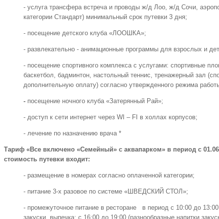
- услуга трансфера встреча и проводы ж/д Лоо, ж/д Сочи, аэро
категории Стандарт) минимальный срок путевки 3 дня;
- посещение детского клуба «ЛООШКА»;
- развлекательно - анимационные программы для взрослых и де
- посещение спортивного комплекса с услугами: спортивные пло
баскетбол, бадминтон, настольный теннис, тренажерный зал (сп
дополнительную оплату) согласно утвержденного режима работ
-
посещение ночного клуба «Затерянный Рай»;
- доступ к сети интернет через WI – FI в холлах корпусов;
- лечение по назначению врача *
Тариф «Все включено «Семейный» с аквапарком» в период с 01.06.20
стоимость путевки входит:
- размещение в номерах согласно оплаченной категории;
- питание 3-х разовое по системе «ШВЕДСКИЙ СТОЛ»;
- промежуточное питание в ресторане в период с 10:00 до 13:00
закуски, выпечка; с 16:00 до 19:00 (разнообразные напитки закус