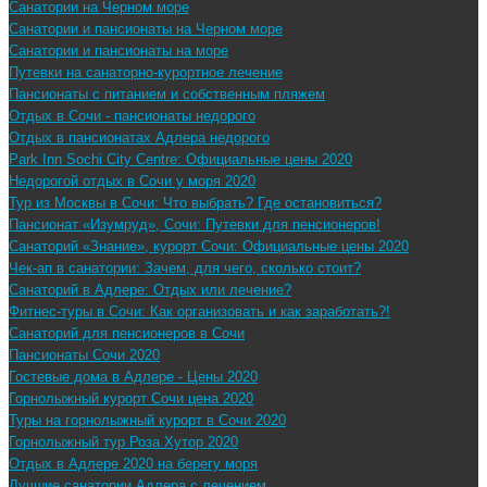
Санатории на Черном море
Санатории и пансионаты на Черном море
Санатории и пансионаты на море
Путевки на санаторно-курортное лечение
Пансионаты с питанием и собственным пляжем
Отдых в Сочи - пансионаты недорого
Отдых в пансионатах Адлера недорого
Park Inn Sochi City Centre: Официальные цены 2020
Недорогой отдых в Сочи у моря 2020
Тур из Москвы в Сочи: Что выбрать? Где остановиться?
Пансионат «Изумруд», Сочи: Путевки для пенсионеров!
Санаторий «Знание», курорт Сочи: Официальные цены 2020
Чек-ап в санатории: Зачем, для чего, сколько стоит?
Санаторий в Адлере: Отдых или лечение?
Фитнес-туры в Сочи: Как организовать и как заработать?!
Санаторий для пенсионеров в Сочи
Пансионаты Сочи 2020
Гостевые дома в Адлере - Цены 2020
Горнолыжный курорт Сочи цена 2020
Туры на горнолыжный курорт в Сочи 2020
Горнолыжный тур Роза Хутор 2020
Отдых в Адлере 2020 на берегу моря
Лучшие санатории Адлера с лечением