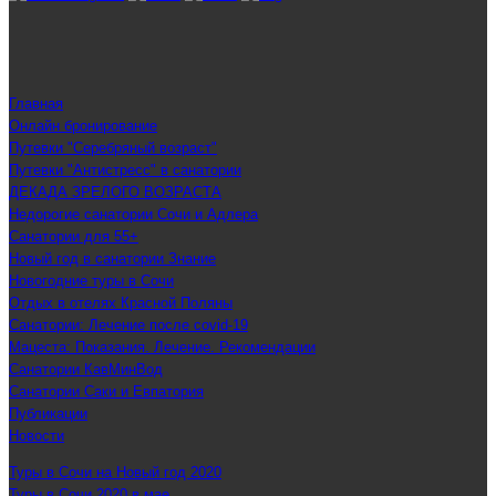
Главная
Онлайн бронирование
Путевки "Серебряный возраст"
Путевки "Антистресс" в санатории
ДЕКАДА ЗРЕЛОГО ВОЗРАСТА
Недорогие санатории Сочи и Адлера
Санатории для 55+
Новый год в санатории Знание
Новогодние туры в Сочи
Отдых в отелях Красной Поляны
Санатории: Лечение после covid-19
Мацеста: Показания. Лечение. Рекомендации
Санатории КавМинВод
Санатории Саки и Евпатория
Публикации
Новости
Туры в Сочи на Новый год 2020
Туры в Сочи 2020 в мае