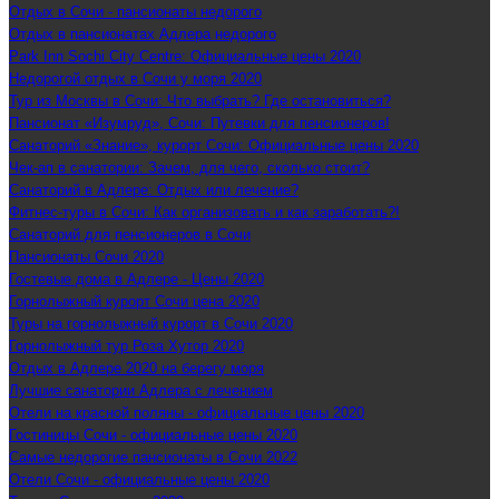
Отдых в Сочи - пансионаты недорого
Отдых в пансионатах Адлера недорого
Park Inn Sochi City Centre: Официальные цены 2020
Недорогой отдых в Сочи у моря 2020
Тур из Москвы в Сочи: Что выбрать? Где остановиться?
Пансионат «Изумруд», Сочи: Путевки для пенсионеров!
Санаторий «Знание», курорт Сочи: Официальные цены 2020
Чек-ап в санатории: Зачем, для чего, сколько стоит?
Санаторий в Адлере: Отдых или лечение?
Фитнес-туры в Сочи: Как организовать и как заработать?!
Санаторий для пенсионеров в Сочи
Пансионаты Сочи 2020
Гостевые дома в Адлере - Цены 2020
Горнолыжный курорт Сочи цена 2020
Туры на горнолыжный курорт в Сочи 2020
Горнолыжный тур Роза Хутор 2020
Отдых в Адлере 2020 на берегу моря
Лучшие санатории Адлера с лечением
Отели на красной поляны - официальные цены 2020
Гостиницы Сочи - официальные цены 2020
Самые недорогие пансионаты в Сочи 2022
Отели Сочи - официальные цены 2020