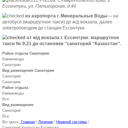
Россия, Ставропольский край, г.
Ессентуки, ул. Пятигорская, д.44
из аэропорта г. Минеральные Воды
— на
автобусе (маршрутное такси) до ж/д вокзала, далее
электропоездом до станции Ессентуки.
от ж/д вокзала г. Ессентуки
: маршрутное
такси № 9;21 до остановки “санаторий “Казахстан”.
Район отдыха Санатории
Кавминводы
Санатории
Вид размещения Санатории
Санатории
Санатории
Район отдыха
Кавминводы
Все
Вид размещения
Санатории
Все
Вы здесь:
Главная
/
Лечение
/
Нервной системы
/
Санаторий Казахстан Ессентуки