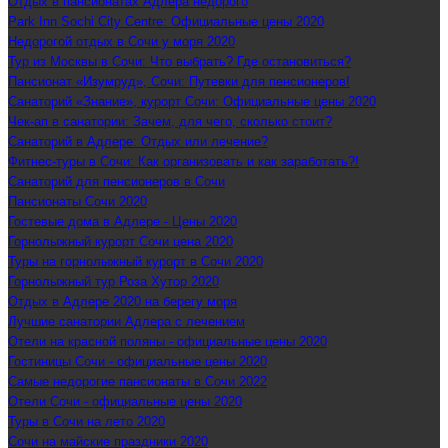
Отдых в пансионатах Адлера недорого
Park Inn Sochi City Centre: Официальные цены 2020
Недорогой отдых в Сочи у моря 2020
Тур из Москвы в Сочи: Что выбрать? Где остановиться?
Пансионат «Изумруд», Сочи: Путевки для пенсионеров!
Санаторий «Знание», курорт Сочи: Официальные цены 2020
Чек-ап в санатории: Зачем, для чего, сколько стоит?
Санаторий в Адлере: Отдых или лечение?
Фитнес-туры в Сочи: Как организовать и как заработать?!
Санаторий для пенсионеров в Сочи
Пансионаты Сочи 2020
Гостевые дома в Адлере - Цены 2020
Горнолыжный курорт Сочи цена 2020
Туры на горнолыжный курорт в Сочи 2020
Горнолыжный тур Роза Хутор 2020
Отдых в Адлере 2020 на берегу моря
Лучшие санатории Адлера с лечением
Отели на красной поляны - официальные цены 2020
Гостиницы Сочи - официальные цены 2020
Самые недорогие пансионаты в Сочи 2022
Отели Сочи - официальные цены 2020
Туры в Сочи на лето 2020
Сочи на майские праздники 2020