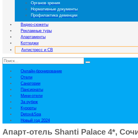
Органов зрения
Нормативные документы
Профилактика деменции
Видео-сюжеты
Рекламные туры
Апартаменты
Коттеджи
Антистресс и СВ
Онлайн-бронирование
Отели
Санатории
Пансионаты
Мини-отели
За рубеж
Курорты
Detox&Spa
Новый год 2024
Апарт-отель Shanti Palace 4*, Соч