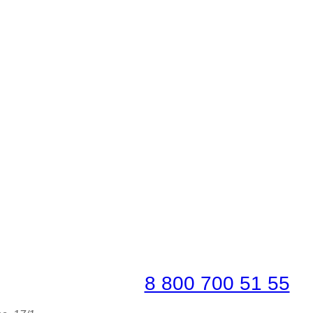
ронировать по телефону
платная линия |
8 800 700 51 55