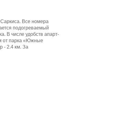
 Саркиса. Все номера
гается подогреваемый
а. В числе удобств апарт-
 км от парка «Южные
- 2.4 км. За