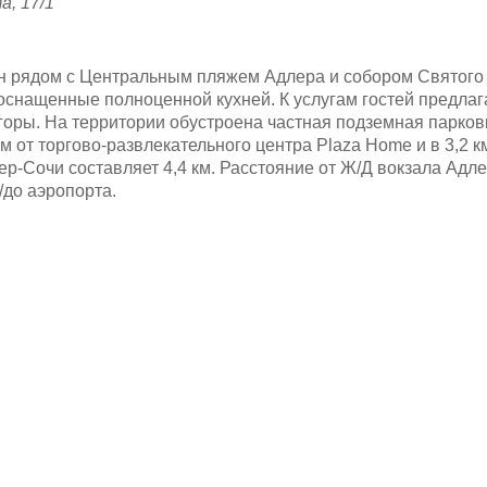
а, 17/1
ен рядом с Центральным пляжем Адлера и собором Святого
 оснащенные полноценной кухней. К услугам гостей предла
оры. На территории обустроена частная подземная парковк
 км от торгово-развлекательного центра Plaza Home и в 3,2
-Сочи составляет 4,4 км. Расстояние от Ж/Д вокзала Адлер 
/до аэропорта.