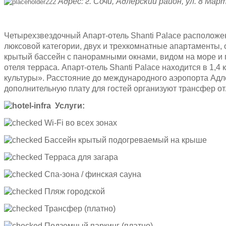
Адрес: г. Сочи, Адлерский район, ул. 8 Март
Четырехзвездочный Апарт-отель Shanti Palace располож
люксовой категории, двух и трехкомнатные апартаменты,
крытый бассейн с панорамными окнами, видом на море и г
отеля терраса. Апарт-отель Shanti Palace находится в 1,4
культуры». Расстояние до международного аэропорта Адлер
дополнительную плату для гостей организуют трансфер от
Услуги:
Wi-Fi во всех зонах
Бассейн крытый подогреваемый на крыше
Терраса для загара
Спа-зона / финская сауна
Пляж городской
Трансфер (платно)
Подземный паркинг (платно)