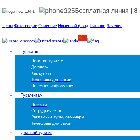
Бесплатная линия
|
8
Цены
Фотографии
Описание
Номерной фонд
Питание
Лечение
Туристам
Памятка туристу
Договоры
Как купить
Телефоны для связи
Полезная информация
Турагентам
Новости
Сотрудничество
Рекламные туры, семинары
Телефоны для связи
Деловой туризм