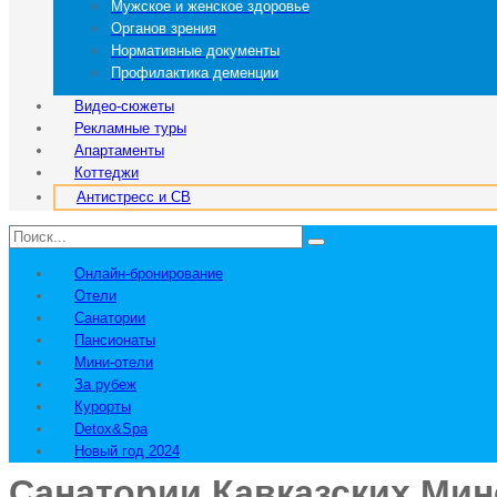
Мужское и женское здоровье
Органов зрения
Нормативные документы
Профилактика деменции
Видео-сюжеты
Рекламные туры
Апартаменты
Коттеджи
Антистресс и СВ
Онлайн-бронирование
Отели
Санатории
Пансионаты
Мини-отели
За рубеж
Курорты
Detox&Spa
Новый год 2024
Санатории Кавказских Ми