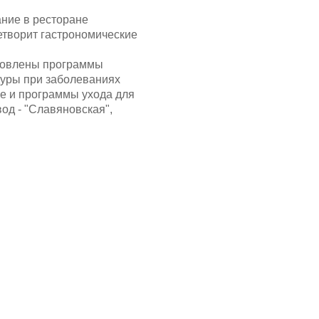
ние в ресторане
етворит гастрономические
отовлены программы
дуры при заболеваниях
ые и программы ухода для
од - "Славяновская",