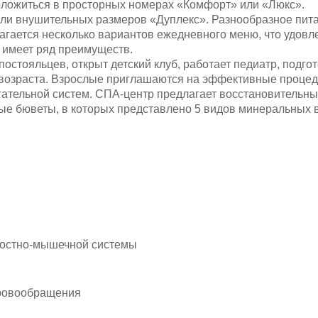
оложиться в просторных номерах «Комфорт» или «Люкс».
ли внушительных размеров «Дуплекс». Разнообразное пита
агается несколько вариантов ежедневного меню, что удовл
 имеет ряд преимуществ.
стояльцев, открыт детский клуб, работает педиатр, подг
о возраста. Взрослые приглашаются на эффективные проце
игательной систем. СПА-центр предлагает восстановительн
ые бюветы, в которых представлено 5 видов минеральных в
я
костно-мышечной системы
кровообращения