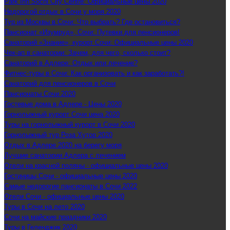
Park Inn Sochi City Centre: Официальные цены 2020
Недорогой отдых в Сочи у моря 2020
Тур из Москвы в Сочи: Что выбрать? Где остановиться?
Пансионат «Изумруд», Сочи: Путевки для пенсионеров!
Санаторий «Знание», курорт Сочи: Официальные цены 2020
Чек-ап в санатории: Зачем, для чего, сколько стоит?
Санаторий в Адлере: Отдых или лечение?
Фитнес-туры в Сочи: Как организовать и как заработать?!
Санаторий для пенсионеров в Сочи
Пансионаты Сочи 2020
Гостевые дома в Адлере - Цены 2020
Горнолыжный курорт Сочи цена 2020
Туры на горнолыжный курорт в Сочи 2020
Горнолыжный тур Роза Хутор 2020
Отдых в Адлере 2020 на берегу моря
Лучшие санатории Адлера с лечением
Отели на красной поляны - официальные цены 2020
Гостиницы Сочи - официальные цены 2020
Самые недорогие пансионаты в Сочи 2022
Отели Сочи - официальные цены 2020
Туры в Сочи на лето 2020
Сочи на майские праздники 2020
Туры в Геленджик 2020