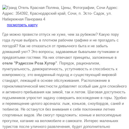
Адрес:
Адрес: 354392, Краснодарский край, Сочи, п. Эсто- Садок, ул.
Набережная Панорама 4
посмотреть карту
Где можно провести отпуск не хуже, чем за рубежом? Какую пору
года лучше выбрать в плотном рабочем графике и не прогадать с
погодой? Как не отказаться от привычного быта и не забыть
домашний уют? Это вопросы, задаваемые бывалыми путниками и
предвзятыми гостями. На них отвечают принципы, заложенные в
отеле "Рэдиссон Роза Хутор"
. Порядок, рационализм,
пунктуальность, демократичность, уступчивость и способность к
компромиссу, это внедренный подход и существующий мировой
стандарт, лежащий в основе обслуживания. Расположение в
горноклиматической местности добавляет особый шик для спокойного
и активного пребывания как зимой, так и летом. Шаговая доступность
подъемников упростит задачу совершить восхождение в горы. Удобно
и перемещение целого арсенала: лыж, коньков, сноубордов, саней и
тюбингов. Не останутся без внимания к себе поклонники летних
спортивных видов. Им смогут предложить: конные и велосипедные
прогулки, катание на веломобиле и самокате. Интерес маленьких
туристов после уличного развлечения, будет дополнительно