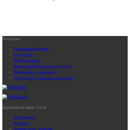
Лечение
Серебряный возраст
Антистресс
РЖД-здоровье
Декада зрелого возраста в Сочи
Онкология и санатории
Путевки для старшего поколения
Здоровый мир-Сочи
Сотрудники
Контакты
Финансовые гарантии