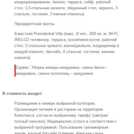
кондиционирование, балкон, терраса, сейф, рабочий
стол, 1,5-спальные кровати, обеденный стол, зеркало, 3
спальни, гостиная, 3 ванные комнаты).
Президентские виллы
8-местная Presidential Villa (макс. 8 чел., 600 кв. м, Wi-Fi,
ЖК/LCD телевизор, терраса, кухня/мини-кухня, рабочий
стол, 2-спальные кровати, ванна/джакузи, кондиционер в
каждой комнате, бассейн, 4 спальни, гостиная, ванная
комната).
Сервис: Уборка номера ежедневно, смена белья -
ежедневно, смена полотенец – ежедневно
В стоимость входит:
Размещение в номере выбранной категории;
Организация питания в ресторане на территории
Комплекса, согласно выбранному тарифу (завтрак/
полный пансион); Медицинские услуги в соответствии с
выбранной программой. Пользование тренажерным
залом, крытый бассейн (хаммам, финская сауна,