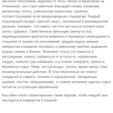
местечко Оползневое, недалеко от Ялты. Ничем особым ранее не
отмеченное, оно стало заметным благодаря своему огромному,
раскрытому лотосу, уникальному курортному строению,
соответствующему всем международным стандартам. Каждый
отдыхающий находит скрытый смысл, заложенный в инновационном
решении, понимает, что символ чистоты как нельзя соответствует
залогу здоровья. Свойственным британцам замкнутостью,
индивидуализмом архитектор возможно и подчеркнул необходимость
очищения от ханжества непонимания, предрассудков неверия,
невежества отношения человека к стабильному занятию здоровьем,
отдыху своему и близких. Возможно только эти помыслы и
рассуждения, помогут избавиться от усталости, недомогания,
хандры, позволят расслабившись в условиях комфорта, провести
беззаботно отдых. Море, чистый воздух, зелень, время начнут свои
незамедлительные действия. В этом обязательно им помогут
специалисты сервиса, лечения и оздоровления, обладающие
знанием, опытом, оборудованием, а главное желанием сделать отдых
гостей не уступающим зарубежному.
Бассейны отеля спроектированы таким образом, чтобы каждый смог
насладиться комфортом и тишиной.