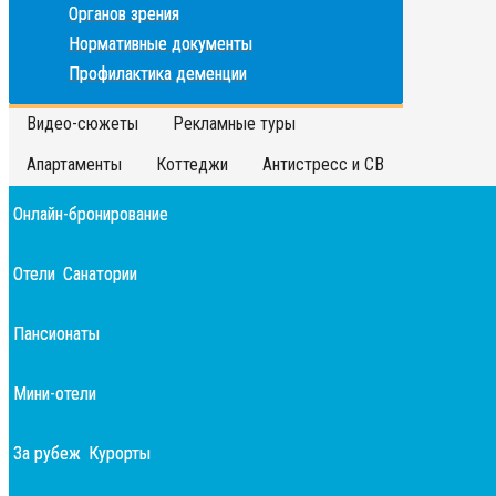
Органов зрения
Нормативные документы
Профилактика деменции
Видео-сюжеты
Рекламные туры
Апартаменты
Коттеджи
Антистресс и СВ
Онлайн-бронирование
Отели
Санатории
Пансионаты
Мини-отели
За рубеж
Курорты