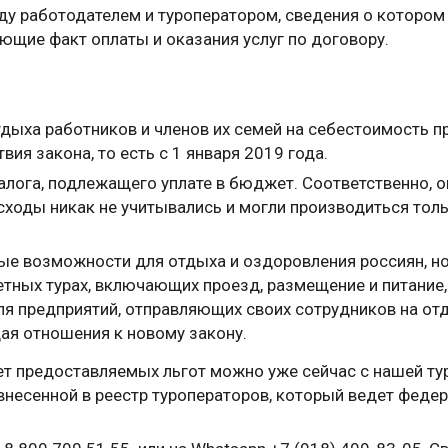
ду работодателем и туроператором, сведения о котором
ющие факт оплаты и оказания услуг по договору.
тдыха работников и членов их семей на себестоимость 
ия закона, то есть с 1 января 2019 года.
лога, подлежащего уплате в бюджет. Соответственно, о
сходы никак не учитывались и могли производиться толь
вые возможности для отдыха и оздоровления россиян, н
кетных турах, включающих проезд, размещение и питание
я предприятий, отправляющих своих сотрудников на от
щая отношения к новому закону.
чет предоставляемых льгот можно уже сейчас с нашей т
внесенной в реестр туроператоров, который ведет феде