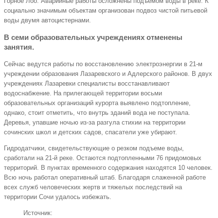
Горное Лоо. Аварийные работы осложнены подъемом воды в реке. К
социально значимым объектам организован подвоз чистой питьевой
воды двумя автоцистернами.
В семи образовательных учреждениях отменены
занятия.
Сейчас ведутся работы по восстановлению электроэнергии в 21-м
учреждении образования Лазаревского и Адлерского районов. В двух
учреждениях Лазаревки специалисты восстанавливают
водоснабжение. На прилегающей территории восьми
образовательных организаций курорта выявлено подтопление,
однако, стоит отметить, что внутрь зданий вода не поступала.
Деревья, упавшие ночью из-за разгула стихии на территории
сочинских школ и детских садов, спасатели уже убирают.
Гидродатчики, свидетельствующие о резком подъеме воды,
сработали на 21-й реке. Остаются подтопленными 76 придомовых
территорий. В пунктах временного содержания находятся 10 человек.
Всю ночь работал оперативный штаб. Благодаря слаженной работе
всех служб человеческих жертв и тяжелых последствий на
территории Сочи удалось избежать.
Источник: