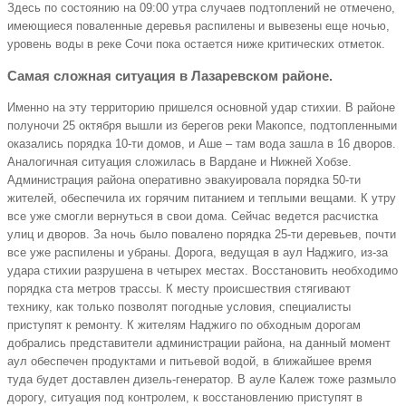
Здесь по состоянию на 09:00 утра случаев подтоплений не отмечено,
имеющиеся поваленные деревья распилены и вывезены еще ночью,
уровень воды в реке Сочи пока остается ниже критических отметок.
Самая сложная ситуация в Лазаревском районе.
Именно на эту территорию пришелся основной удар стихии. В районе
полуночи 25 октября вышли из берегов реки Макопсе, подтопленными
оказались порядка 10-ти домов, и Аше – там вода зашла в 16 дворов.
Аналогичная ситуация сложилась в Вардане и Нижней Хобзе.
Администрация района оперативно эвакуировала порядка 50-ти
жителей, обеспечила их горячим питанием и теплыми вещами. К утру
все уже смогли вернуться в свои дома. Сейчас ведется расчистка
улиц и дворов. За ночь было повалено порядка 25-ти деревьев, почти
все уже распилены и убраны. Дорога, ведущая в аул Наджиго, из-за
удара стихии разрушена в четырех местах. Восстановить необходимо
порядка ста метров трассы. К месту происшествия стягивают
технику, как только позволят погодные условия, специалисты
приступят к ремонту. К жителям Наджиго по обходным дорогам
добрались представители администрации района, на данный момент
аул обеспечен продуктами и питьевой водой, в ближайшее время
туда будет доставлен дизель-генератор. В ауле Калеж тоже размыло
дорогу, ситуация под контролем, к восстановлению приступят в