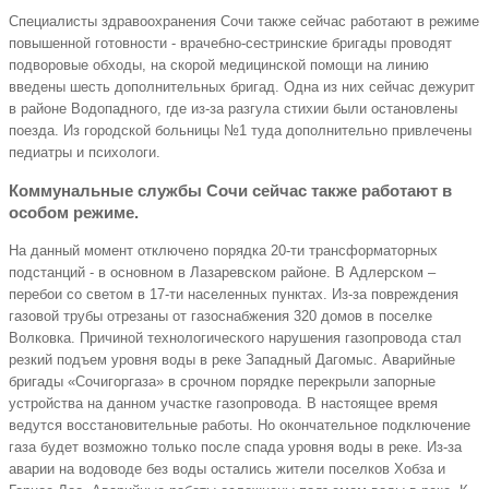
Специалисты здравоохранения Сочи также сейчас работают в режиме
повышенной готовности - врачебно-сестринские бригады проводят
подворовые обходы, на скорой медицинской помощи на линию
введены шесть дополнительных бригад. Одна из них сейчас дежурит
в районе Водопадного, где из-за разгула стихии были остановлены
поезда. Из городской больницы №1 туда дополнительно привлечены
педиатры и психологи.
Коммунальные службы Сочи сейчас также работают в
особом режиме.
На данный момент отключено порядка 20-ти трансформаторных
подстанций - в основном в Лазаревском районе. В Адлерском –
перебои со светом в 17-ти населенных пунктах. Из-за повреждения
газовой трубы отрезаны от газоснабжения 320 домов в поселке
Волковка. Причиной технологического нарушения газопровода стал
резкий подъем уровня воды в реке Западный Дагомыс. Аварийные
бригады «Сочигоргаза» в срочном порядке перекрыли запорные
устройства на данном участке газопровода. В настоящее время
ведутся восстановительные работы. Но окончательное подключение
газа будет возможно только после спада уровня воды в реке. Из-за
аварии на водоводе без воды остались жители поселков Хобза и