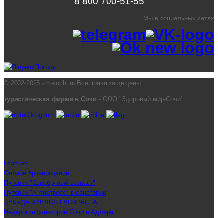
8 800 700-51-55
Мы в социальных сетях
© 2002-2025 zm-sochi.ru Все права защищены.
туристическая фирма в Сочи
- ООО "Здоровый мир-Сочи"
Главная
Онлайн бронирование
Путевки "Серебряный возраст"
Путевки "Антистресс" в санатории
ДЕКАДА ЗРЕЛОГО ВОЗРАСТА
Недорогие санатории Сочи и Адлера