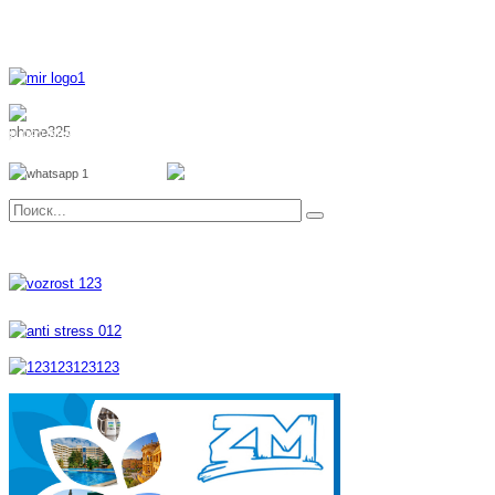
8 800 700 51 55
8 962 888 51 55
Whatsapp
Viber