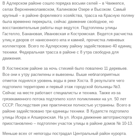
В Адлерском районе сошло порядка восьми селей – в Чвижепсе,
селах Верхнениколаевском, Калиновом Озере и Высоком. Самый
крупный – в районе форелевого хозяйства, трасса на Красную поляну
была временно перекрыта, сейчас движение свободное, но
восстановительные работы еще ведутся. Подтоплены улицы
Гастелло, Банановая, Ивановская и Костромская. Ведется расчистка
улиц и дворов от нанесенного ила и камней, прочистка ливневых
коллекторов. Всего по Адлерскому району задействовано 40 единиц
техники. Федеральная трасса в районе с 8 утра свободна для
движения.
В Хостинском районе за ночь стихией было повалено 11 деревьев.
Все они к утру распилены и вывезены. Выше неблагоприятных
отметок поднялся уровень воды в реке Хоста. В результате чего
подтопило территорию и первый этаж городской больницы №3.
Сейчас на месте работают специалисты и техника. Также из-за
грязекаменного потока подтопило холл поликлиники на ул. 50 лет
СССР. Последствия уже практически полностью устранены. Всего в
районе задействовано три единицы техники. В Кудепсте подтопило
улицы Искра и Апшеронская. На ул. Искра движение автотранспорта
приостановлено – подтоплен участок улицы в районе домов № 10-13.
Меньше всех от непогоды пострадал Центральный район курорта.