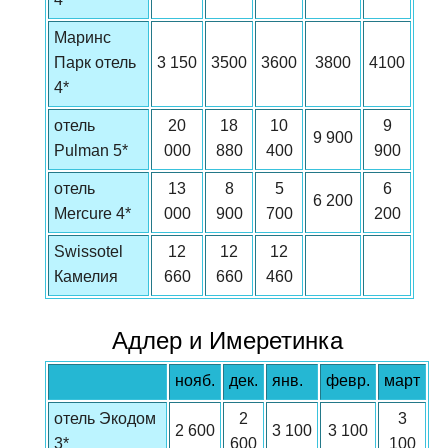
Маринс
Парк отель
3 150
3500
3600
3800
4100
4*
отель
20
18
10
9
9 900
Pulman 5*
000
880
400
900
отель
13
8
5
6
6 200
Mercure 4*
000
900
700
200
Swissotel
12
12
12
Камелия
660
660
460
Адлер и Имеретинка
нояб.
дек.
янв.
февр.
март
отель Экодом
2
3
2 600
3 100
3 100
3*
600
100