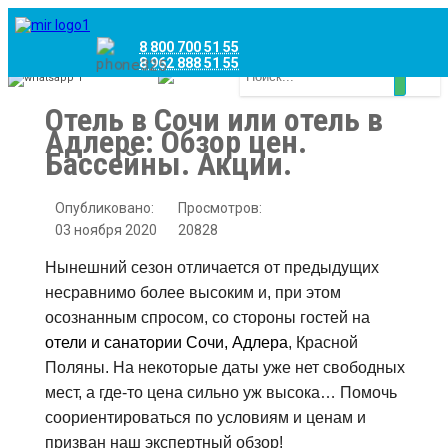
8 800 700 51 55
8 962 888 51 55
Whatsapp
Viber
Отель в Сочи или отель в
Адлере: Обзор цен.
Бассейны. Акции.
Опубликовано:
Просмотров:
03 ноября 2020
20828
Нынешний сезон отличается от предыдущих
несравнимо более высоким и, при этом
осознанным спросом, со стороны гостей на
отели и санатории Сочи, Адлера
, Красной
Поляны. На некоторые даты уже нет свободных
мест, а где-то цена сильно уж высока… Помочь
соориентироваться по условиям и ценам и
призван наш экспертный обзор!