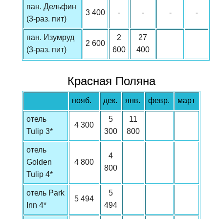
пан. Дельфин
3 400
-
-
-
-
(3-раз. пит)
пан. Изумруд
2
27
2 600
(3-раз. пит)
600
400
Красная Поляна
нояб.
дек.
янв.
февр.
март
отель
5
11
4 300
Tulip 3*
300
800
отель
4
Golden
4 800
800
Tulip 4*
отель Park
5
5 494
Inn 4*
494