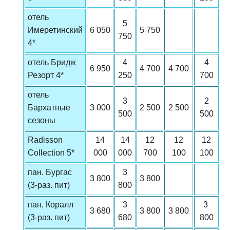
отель
5
Имеретинский
6 050
5 750
750
4*
отель Бридж
4
4
6 950
4 700
4 700
Резорт 4*
250
700
отель
3
2
Бархатные
3 000
2 500
2 500
500
500
сезоны
Radisson
14
14
12
12
12
Collection 5*
000
000
700
100
100
пан. Бургас
3
3 800
3 800
(3-раз. пит)
800
пан. Коралл
3
3
3 680
3 800
3 800
(3-раз. пит)
680
800