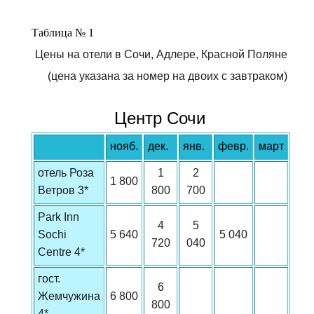
Таблица № 1
Цены на отели в Сочи, Адлере, Красной Поляне
(цена указана за номер на двоих с завтраком)
Центр Сочи
нояб.
дек.
янв.
февр.
март
отель Роза
1
2
1 800
Ветров 3*
800
700
Park Inn
4
5
Sochi
5 640
5 040
720
040
Centre 4*
гост.
6
Жемчужина
6 800
800
4*