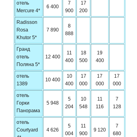
отель
7
17
6 400
Mercure 4*
900
200
Radisson
8
Rosa
7 890
888
Khutor 5*
Гранд
11
18
19
отель
12 400
400
500
400
Поляна 5*
отель
10
17
17
17
10 400
1389
400
000
000
000
отель
5
10
11
7
Горки
5 948
204
548
116
128
Панорама
отель
5
11
7
Courtyard
4 626
9 120
004
900
680