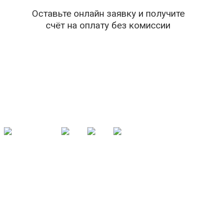
Оставьте онлайн заявку и получите
счёт на оплату без комиссии
© 2002-2025 zm-sochi.ru Все права защищены.
туристическая фирма в Сочи
- ООО "Здоровый мир-Сочи"
Главная
Онлайн бронирование
Путевки "Серебряный возраст"
Путевки "Антистресс" в санатории
ДЕКАДА ЗРЕЛОГО ВОЗРАСТА