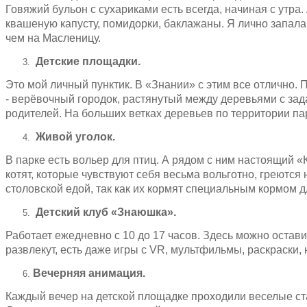
Говяжий бульон с сухариками есть всегда, начиная с утра
квашеную капусту, помидорки, баклажаны. Я лично запала 
чем на Масленицу.
Детские площадки.
Это мой личный пунктик. В «Знании» с этим все отлично.
- верёвочный городок, растянутый между деревьями с за
родителей. На больших ветках деревьев по территории па
Живой уголок.
В парке есть вольер для птиц. А рядом с ним настоящий 
котят, которые чувствуют себя весьма вольготно, греютс
столовской едой, так как их кормят специальным кормом д
Детский клуб «
Знаюшка
».
Работает ежедневно с 10 до 17 часов. Здесь можно остав
развлекут, есть даже игры с VR, мультфильмы, раскраски, 
Вечерняя анимация.
Каждый вечер на детской площадке проходили веселые ста