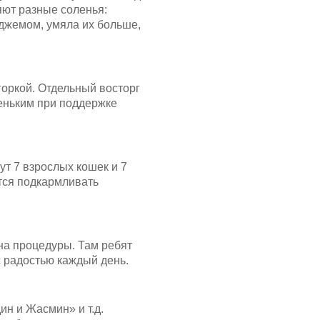
ляют разные соленья:
 джемом, умяла их больше,
горкой. Отдельный восторг
еньким при поддержке
ут 7 взрослых кошек и 7
ется подкармливать
 на процедуры. Там ребят
с радостью каждый день.
н и Жасмин» и т.д.