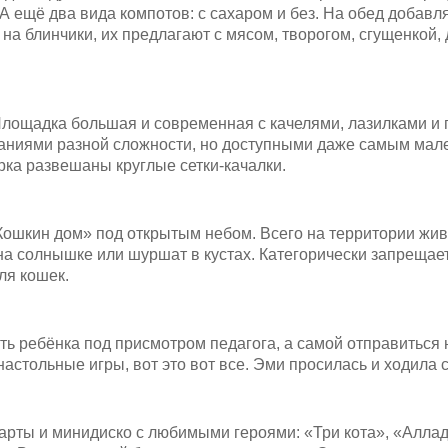
. А ещё два вида компотов: с сахаром и без. На обед добав
на блинчики, их предлагают с мясом, творогом, сгущенкой,
 Площадка большая и современная с качелями, лазилками и 
даниями разной сложности, но доступными даже самым мал
рка развешаны круглые сетки-качалки.
«Кошкин дом» под открытым небом. Всего на территории жив
я на солнышке или шуршат в кустах. Категорически запреща
ля кошек.
ить ребёнка под присмотром педагога, а самой отправиться
настольные игры, вот это вот все. Эми просилась и ходила 
рты и минидиско с любимыми героями: «Три кота», «Аллади