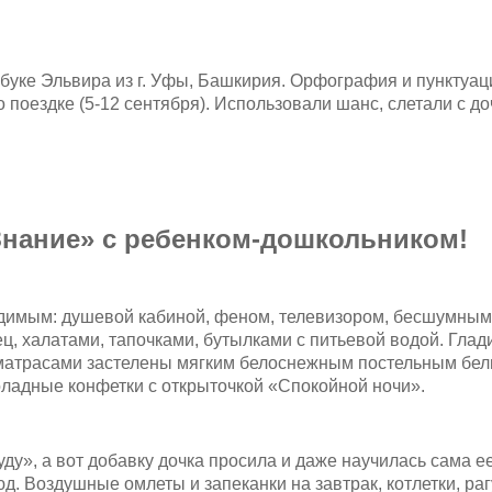
буке Эльвира из г. Уфы, Башкирия. Орфография и пунктуац
о поездке (5-12 сентября). Использовали шанс, слетали с д
Знание» с ребенком-дошкольником!
димым: душевой кабиной, феном, телевизором, бесшумным
, халатами, тапочками, бутылками с питьевой водой. Глади
 матрасами застелены мягким белоснежным постельным бел
оладные конфетки с открыточкой «Спокойной ночи».
буду», а вот добавку дочка просила и даже научилась сама 
 Воздушные омлеты и запеканки на завтрак, котлетки, рагу