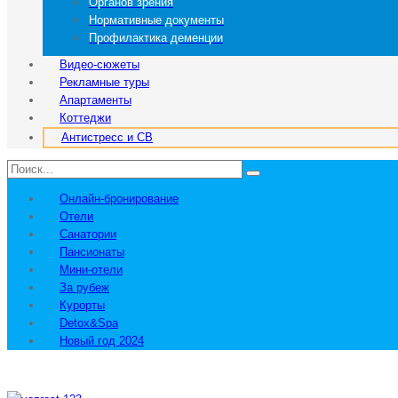
Органов зрения
Нормативные документы
Профилактика деменции
Видео-сюжеты
Рекламные туры
Апартаменты
Коттеджи
Антистресс и СВ
Онлайн-бронирование
Отели
Санатории
Пансионаты
Мини-отели
За рубеж
Курорты
Detox&Spa
Новый год 2024