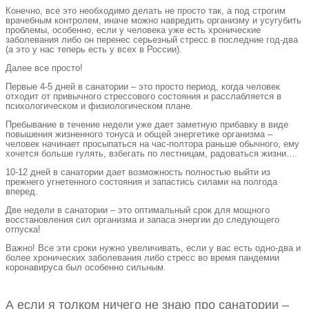
Конечно, все это необходимо делать не просто так, а под строгим
врачебным контролем, иначе можно навредить организму и усугубить
проблемы, особенно, если у человека уже есть хронические
заболевания либо он перенес серьезный стресс в последние год-два
(а это у нас теперь есть у всех в России).
Далее все просто!
Первые 4-5 дней в санатории – это просто период, когда человек
отходит от привычного стрессового состояния и расслабляется в
психологическом и физиологическом плане.
Пребывание в течение недели уже дает заметную прибавку в виде
повышения жизненного тонуса и общей энергетике организма –
человек начинает просыпаться на час-полтора раньше обычного, ему
хочется больше гулять, взбегать по лестницам, радоваться жизни…
10-12 дней в санатории дает возможность полностью выйти из
прежнего угнетенного состояния и запастись силами на полгода
вперед.
Две недели в санатории – это оптимальный срок для мощного
восстановления сил организма и запаса энергии до следующего
отпуска!
Важно! Все эти сроки нужно увеличивать, если у вас есть одно-два и
более хронических заболевания либо стресс во время пандемии
коронавируса был особенно сильным.
А если я толком ничего не знаю про санатории –