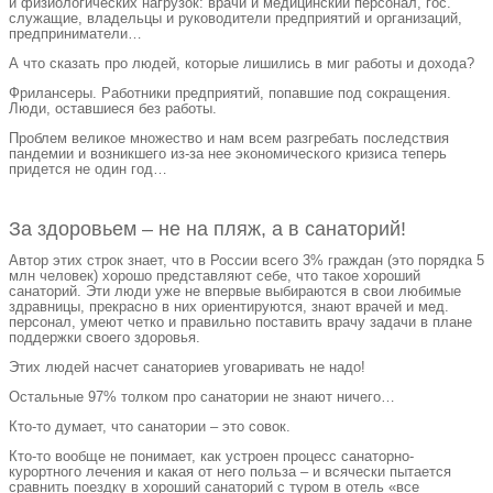
и физиологических нагрузок: врачи и медицинский персонал, гос.
служащие, владельцы и руководители предприятий и организаций,
предприниматели…
А что сказать про людей, которые лишились в миг работы и дохода?
Фрилансеры. Работники предприятий, попавшие под сокращения.
Люди, оставшиеся без работы.
Проблем великое множество и нам всем разгребать последствия
пандемии и возникшего из-за нее экономического кризиса теперь
придется не один год…
За здоровьем – не на пляж, а в санаторий!
Автор этих строк знает, что в России всего 3% граждан (это порядка 5
млн человек) хорошо представляют себе, что такое хороший
санаторий. Эти люди уже не впервые выбираются в свои любимые
здравницы, прекрасно в них ориентируются, знают врачей и мед.
персонал, умеют четко и правильно поставить врачу задачи в плане
поддержки своего здоровья.
Этих людей насчет санаториев уговаривать не надо!
Остальные 97% толком про санатории не знают ничего…
Кто-то думает, что санатории – это совок.
Кто-то вообще не понимает, как устроен процесс санаторно-
курортного лечения и какая от него польза – и всячески пытается
сравнить поездку в хороший санаторий с туром в отель «все