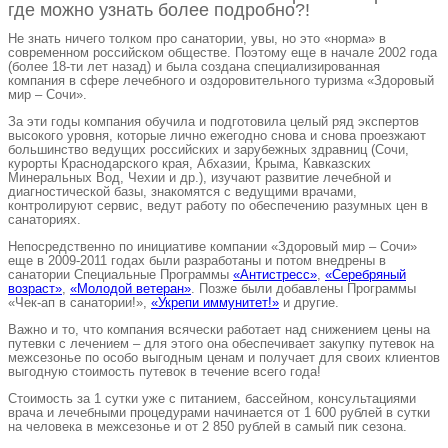
где можно узнать более подробно?!
Не знать ничего толком про санатории, увы, но это «норма» в
современном российском обществе. Поэтому еще в начале 2002 года
(более 18-ти лет назад) и была создана специализированная
компания в сфере лечебного и оздоровительного туризма «Здоровый
мир – Сочи».
За эти годы компания обучила и подготовила целый ряд экспертов
высокого уровня, которые лично ежегодно снова и снова проезжают
большинство ведущих российских и зарубежных здравниц (Сочи,
курорты Краснодарского края, Абхазии, Крыма, Кавказских
Минеральных Вод, Чехии и др.), изучают развитие лечебной и
диагностической базы, знакомятся с ведущими врачами,
контролируют сервис, ведут работу по обеспечению разумных цен в
санаториях.
Непосредственно по инициативе компании «Здоровый мир – Сочи»
еще в 2009-2011 годах были разработаны и потом внедрены в
санатории Специальные Программы
«Антистресс»
,
«Серебряный
возраст»
,
«Молодой ветеран»
. Позже были добавлены Программы
«Чек-ап в санатории!»,
«Укрепи иммунитет!»
и другие.
Важно и то, что компания всячески работает над снижением цены на
путевки с лечением – для этого она обеспечивает закупку путевок на
межсезонье по особо выгодным ценам и получает для своих клиентов
выгодную стоимость путевок в течение всего года!
Стоимость за 1 сутки уже с питанием, бассейном, консультациями
врача и лечебными процедурами начинается от 1 600 рублей в сутки
на человека в межсезонье и от 2 850 рублей в самый пик сезона.