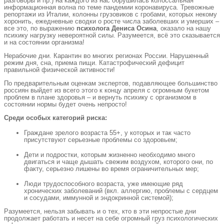
разговоры и пр.) на каждого из нас обрушилась колоссальная
информационная волна по теме пандемии коронавируса. Тревожные
репортажи из Италии, колонны грузовиков с гробами, которых некому
хоронить, ежедневные сводки о росте числа заболевших и умерших –
все это, по выражению
психолога Дениса Осина
, оказало на нашу
психику нагрузку невероятной силы. Разумеется, всё это сказывается
и на состоянии организма!
Нерабочие дни. Карантин во многих регионах России. Нарушенный
режим дня, сна, приема пищи. Катастрофический дефицит
правильной физической активности!
По предварительным оценкам экспертов, подавляющее большинство
россиян выйдет из всего этого к концу апреля с огромным букетом
проблем в плане здоровья – и вернуть психику с организмом в
состоянии нормы будет очень непросто!
Среди особых категорий риска:
Граждане зрелого возраста 55+, у которых и так часто
присутствуют серьезные проблемы со здоровьем;
Дети и подростки, которым жизненно необходимо много
двигаться и чаще дышать свежим воздухом, которого они, по
факту, серьезно лишены во время ограничительных мер;
Люди трудоспособного возраста, уже имеющие ряд
хронических заболеваний (вкл. аллергию, проблемы с сердцем
и сосудами, иммунной и эндокринной системой);
Разумеется, нельзя забывать и о тех, кто в эти непростые дни
продолжает работать и несет на себе огромный груз психологических