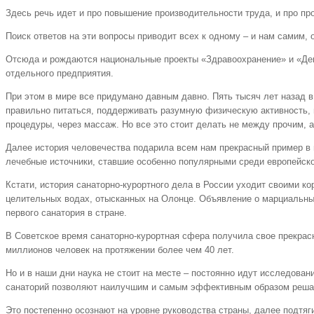
Здесь речь идет и про повышение производительности труда, и про пр
Поиск ответов на эти вопросы приводит всех к одному – и нам самим,
Отсюда и рождаются национальные проекты «Здравоохранение» и «Демо
отдельного предприятия.
При этом в мире все придумано давным давно. Пять тысяч лет назад 
правильно питаться, поддерживать разумную физическую активность, н
процедуры, через массаж. Но все это стоит делать не между прочим, а
Далее история человечества подарила всем нам прекрасный пример в в
лечебные источники, ставшие особенно популярными среди европейской
Кстати, история санаторно-курортного дела в России уходит своими ко
целительных водах, отысканных на Олонце. Объявление о марциальных
первого санатория в стране.
В Советское время санаторно-курортная сфера получила свое прекрас
миллионов человек на протяжении более чем 40 лет.
Но и в наши дни наука не стоит на месте – постоянно идут исследован
санаторий позволяют наилучшим и самым эффективным образом решать
Это постепенно осознают на уровне руководства страны, далее подтяг