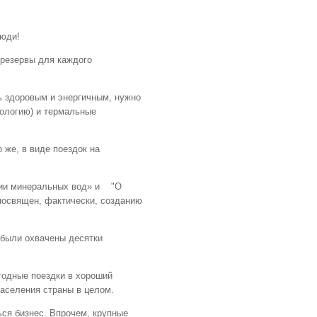
люди!
 резервы для каждого
ь здоровым и энергичным, нужно
еологию) и термальные
 же, в виде поездок на
оссии минеральных вод» и "О
 посвящен, фактически, созданию
 были охвачены десятки
егодные поездки в хороший
аселения страны в целом.
ься бизнес. Впрочем, крупные