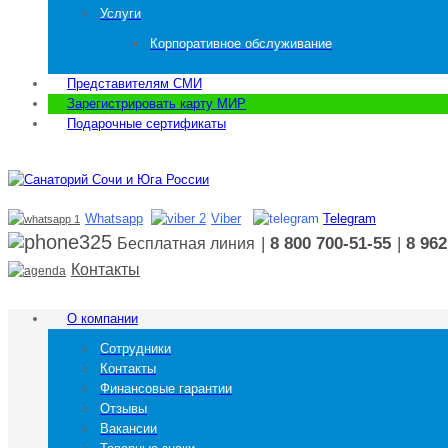
Услуги
Корпоративное обслуживание
Представителям СМИ
Зарегистрировать карту МИР
Подарочные сертификаты
Whatsapp
Viber
Telegram
|
8 800 700-51-55
|
8 962
Бесплатная линия
Контакты
О компании
Сотрудники
Контакты
Финансовые гарантии
Отзывы
Вакансии