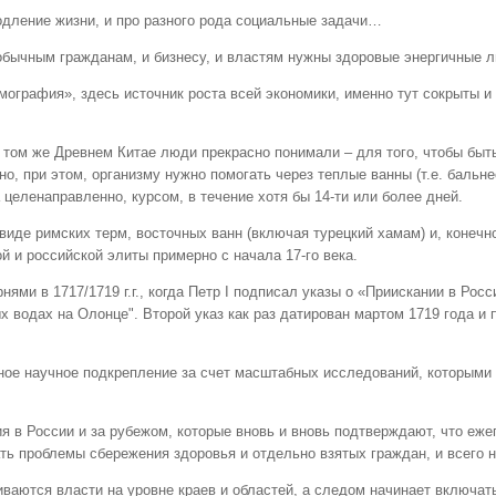
одление жизни, и про разного рода социальные задачи…
 обычным гражданам, и бизнесу, и властям нужны здоровые энергичные 
графия», здесь источник роста всей экономики, именно тут сокрыты и
в том же Древнем Китае люди прекрасно понимали – для того, чтобы быт
о, при этом, организму нужно помогать через теплые ванны (т.е. бальн
 целенаправленно, курсом, в течение хотя бы 14-ти или более дней.
иде римских терм, восточных ванн (включая турецкий хамам) и, конечно
 и российской элиты примерно с начала 17-го века.
рнями в 1717/1719 г.г., когда Петр I подписал указы о «Приискании в Р
 водах на Олонце". Второй указ как раз датирован мартом 1719 года и
ное научное подкрепление за счет масштабных исследований, которыми
ия в России и за рубежом, которые вновь и вновь подтверждают, что еж
 проблемы сбережения здоровья и отдельно взятых граждан, и всего н
иваются власти на уровне краев и областей, а следом начинает включат