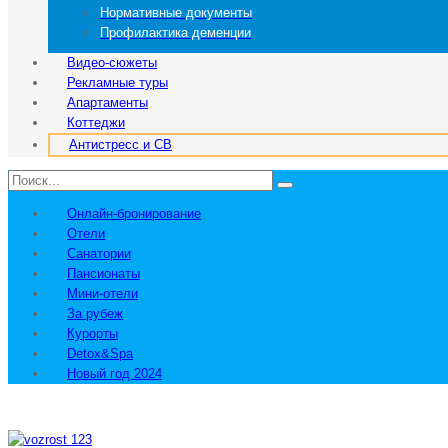
Нормативные документы
Профилактика деменции
Видео-сюжеты
Рекламные туры
Апартаменты
Коттеджи
Антистресс и СВ
Онлайн-бронирование
Отели
Санатории
Пансионаты
Мини-отели
За рубеж
Курорты
Detox&Spa
Новый год 2024