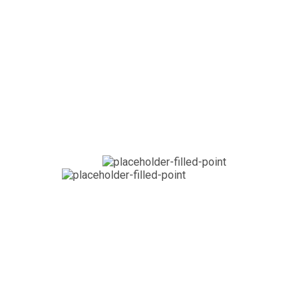
Отдых в Сочи лето 2020
Санаторий знание - летом 2020
Список санаториев Сочи
Лучшие санатории Сочи для отдыха
Лучшие лечебные санатории Сочи
Гостиницы на Красной Поляне недорогие цены
Qurmetti dostar
Вакцину от коронавируса ждем с 1 января!
Офис в Сочи
Офис в Краснодаре