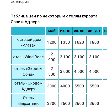
санатория.
Таблица цен по некоторым отелям курорта
Сочи и Адлера
май
июнь
июль
август
с
Гостевой дом
1200
1350
1620
1800
«Агава»
2
отель Wind Rose
3 100
3 100
3 100
900
отель «Экодом
2
3 000
4 000
4 000
Сочи»
500
отель «Экодом
3000
4000
5500
5500
Адлер»
Отель
«Бархатные
3300
3600
3600
3600