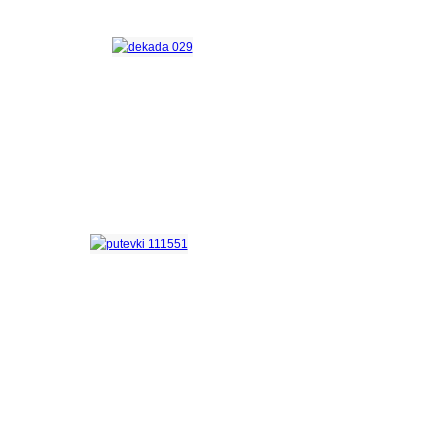
Программа
«Декада зрелого возраста»
Путёвки
для старшего поколения