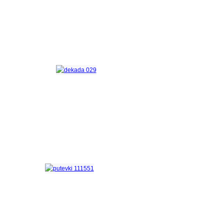
Программа
«АНТИСТРЕСС»
Программа
«Декада зрелого возраста»
Путёвки
для старшего поколения