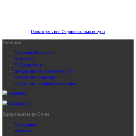
Посмотреть все Оздоровительные туры
Лечение
Серебряный возраст
Антистресс
РЖД-здоровье
Декада зрелого возраста в Сочи
Онкология и санатории
Путевки для старшего поколения
Здоровый мир-Сочи
Сотрудники
Контакты