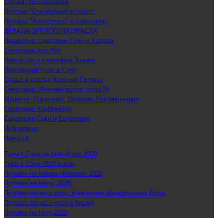
Онлайн бронирование
Путевки "Серебряный возраст"
Путевки "Антистресс" в санатории
ДЕКАДА ЗРЕЛОГО ВОЗРАСТА
Недорогие санатории Сочи и Адлера
Санатории для 55+
Новый год в санатории Знание
Новогодние туры в Сочи
Отдых в отелях Красной Поляны
Санатории: Лечение после covid-19
Мацеста: Показания. Лечение. Рекомендации
Санатории КавМинВод
Санатории Саки и Евпатория
Публикации
Новости
Туры в Сочи на Новый год 2020
Туры в Сочи 2020 в мае
Путевки на январь-февраль 2020
Путевки на весну 2020
Путевки весна и лето. Кавказские Минеральные Воды
Путевки весна и лето в Крыму
Путевки на лето 2020