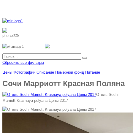
8 800 700 51 55
8 962 888 51 55
Whatsapp
Viber
Сбросить все фильтры
Цены
Фотографии
Описание
Номерной фонд
Питание
Сочи Марриотт Красная Поляна
Отель Sochi
Marriott Krasnaya polyana Цены 2017