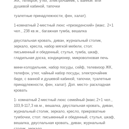
ЖК, телефон, утюг, электрочайник, с ванной: или
душевой кабиной, тапочки
туалетные принадлежности, фен, халат).
1-комнатный 2-местный люкс «призеденский» (макс. 2+1
чел., 238 кв.м., багажная тумба, вешалка
двуспальная кровать, диван, журнальный столик,
зеркало, кресла, набор мягкой мебели, стол:
письменный и обеденный, стулья, тумба, шкаф,
гладильная доска, кондиционер, микроволновая печь
мини-холодильник, набор посуды, сейф, телевизор ЖК,
телефон, утюг, чайный набор посуды, электрочайник
биде, с ванной и душевой кабиной, тапочки, туалетные
принадлежности, фен, халат). Доп. место- раскладная
кровать
1- комнатный 2-местный люкс семейный (макс.2+1 чел.,
103,9-117,3 кв.м., вешалка, двуспальная кровать, диван,
журнальный столик, зеркало, кресло, прикроватные
тумбочки, стол: письменный и обеденный, стулья, шкаф,
вешалка, двуспальная кровать, диван, журнальный
столик, зеркало