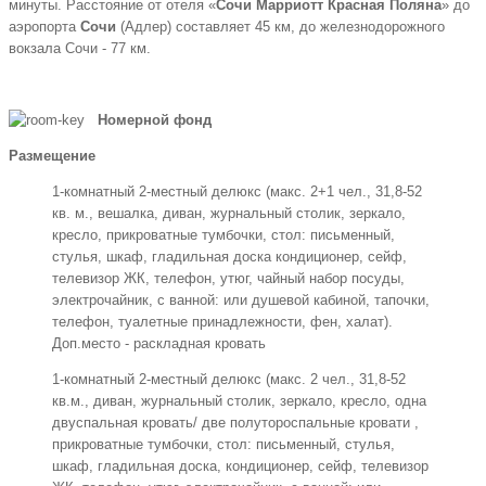
минуты. Расстояние от отеля «
Сочи Марриотт Красная Поляна
» до
аэропорта
Сочи
(Адлер) составляет 45 км, до железнодорожного
вокзала Сочи - 77 км.
Номерной фонд
Размещение
1-комнатный 2-местный делюкс (макс. 2+1 чел., 31,8-52
кв. м., вешалка, диван, журнальный столик, зеркало,
кресло, прикроватные тумбочки, стол: письменный,
стулья, шкаф, гладильная доска кондиционер, сейф,
телевизор ЖК, телефон, утюг, чайный набор посуды,
электрочайник, с ванной: или душевой кабиной, тапочки,
телефон, туалетные принадлежности, фен, халат).
Доп.место - раскладная кровать
1-комнатный 2-местный делюкс (макс. 2 чел., 31,8-52
кв.м., диван, журнальный столик, зеркало, кресло, одна
двуспальная кровать/ две полутороспальные кровати ,
прикроватные тумбочки, стол: письменный, стулья,
шкаф, гладильная доска, кондиционер, сейф, телевизор