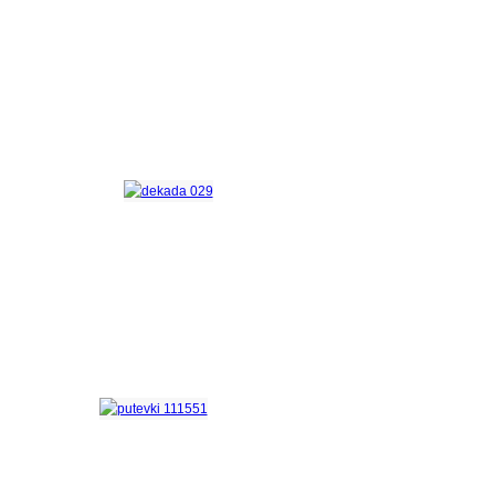
Программа
«АНТИСТРЕСС»
Программа
«Декада зрелого возраста»
Путёвки