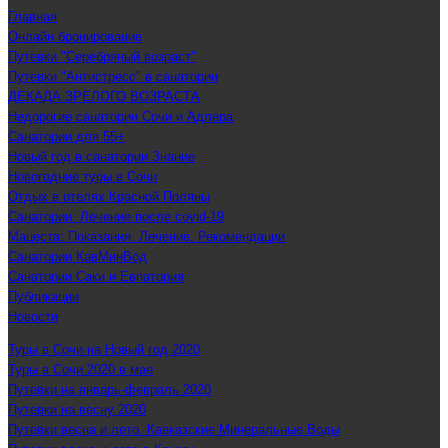
Главная
Онлайн бронирование
Путевки "Серебряный возраст"
Путевки "Антистресс" в санатории
ДЕКАДА ЗРЕЛОГО ВОЗРАСТА
Недорогие санатории Сочи и Адлера
Санатории для 55+
Новый год в санатории Знание
Новогодние туры в Сочи
Отдых в отелях Красной Поляны
Санатории: Лечение после covid-19
Мацеста: Показания. Лечение. Рекомендации
Санатории КавМинВод
Санатории Саки и Евпатория
Публикации
Новости
Туры в Сочи на Новый год 2020
Туры в Сочи 2020 в мае
Путевки на январь-февраль 2020
Путевки на весну 2020
Путевки весна и лето. Кавказские Минеральные Воды