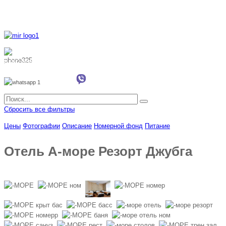
8 800 700 51 55
8 962 888 51 55
Whatsapp
Viber
Сбросить все фильтры
Цены
Фотографии
Описание
Номерной фонд
Питание
Отель А-море Резорт Джубга