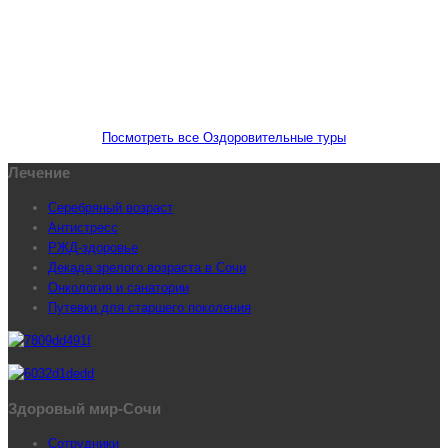
для старшего поколения
Посмотреть все Оздоровительные туры
Лечение
Серебряный возраст
Антистресс
РЖД-здоровье
Декада зрелого возраста в Сочи
Онкология и санатории
Путевки для старшего поколения
Здоровый мир-Сочи
Сотрудники