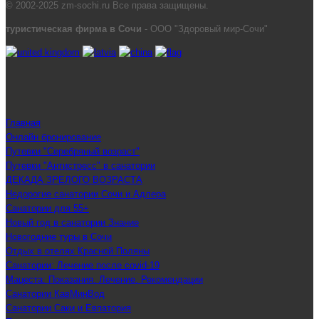
© 2002-2025 zm-sochi.ru Все права защищены.
туристическая фирма в Сочи
- ООО "Здоровый мир-Сочи"
Главная
Онлайн бронирование
Путевки "Серебряный возраст"
Путевки "Антистресс" в санатории
ДЕКАДА ЗРЕЛОГО ВОЗРАСТА
Недорогие санатории Сочи и Адлера
Санатории для 55+
Новый год в санатории Знание
Новогодние туры в Сочи
Отдых в отелях Красной Поляны
Санатории: Лечение после covid-19
Мацеста: Показания. Лечение. Рекомендации
Санатории КавМинВод
Санатории Саки и Евпатория