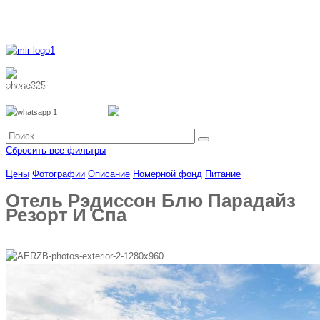
8 800 700 51 55
8 962 888 51 55
Whatsapp
Viber
Сбросить все фильтры
Цены
Фотографии
Описание
Номерной фонд
Питание
Отель Рэдиссон Блю Парадайз
Резорт И Спа