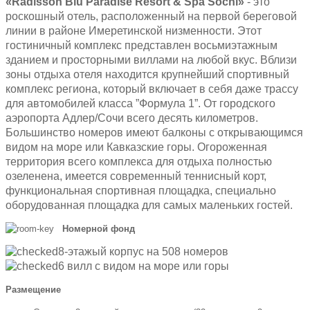
«Radisson Blu Paradise Resort & Spa Sochi»
- это
роскошный отель, расположенный на первой береговой
линии в районе Имеретинской низменности. Этот
гостиничный комплекс представлен восьмиэтажным
зданием и просторными виллами на любой вкус. Вблизи
зоны отдыха отеля находится крупнейший спортивный
комплекс региона, который включает в себя даже трассу
для автомобилей класса ”Формула 1”. От городского
аэропорта Адлер/Сочи всего десять километров.
Большинство номеров имеют балконы с открывающимся
видом на море или Кавказские горы. Огороженная
территория всего комплекса для отдыха полностью
озеленена, имеется современный теннисный корт,
функциональная спортивная площадка, специально
оборудованная площадка для самых маленьких гостей.
Номерной фонд
8-этажый корпус на 508 номеров
6 вилл с видом на море или горы
Размещение