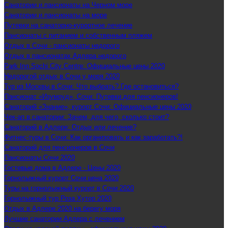
Санатории и пансионаты на Черном море
Санатории и пансионаты на море
Путевки на санаторно-курортное лечение
Пансионаты с питанием и собственным пляжем
Отдых в Сочи - пансионаты недорого
Отдых в пансионатах Адлера недорого
Park Inn Sochi City Centre: Официальные цены 2020
Недорогой отдых в Сочи у моря 2020
Тур из Москвы в Сочи: Что выбрать? Где остановиться?
Пансионат «Изумруд», Сочи: Путевки для пенсионеров!
Санаторий «Знание», курорт Сочи: Официальные цены 2020
Чек-ап в санатории: Зачем, для чего, сколько стоит?
Санаторий в Адлере: Отдых или лечение?
Фитнес-туры в Сочи: Как организовать и как заработать?!
Санаторий для пенсионеров в Сочи
Пансионаты Сочи 2020
Гостевые дома в Адлере - Цены 2020
Горнолыжный курорт Сочи цена 2020
Туры на горнолыжный курорт в Сочи 2020
Горнолыжный тур Роза Хутор 2020
Отдых в Адлере 2020 на берегу моря
Лучшие санатории Адлера с лечением