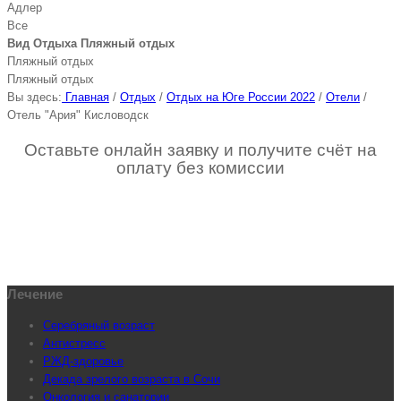
Адлер
Все
Вид Отдыха Пляжный отдых
Пляжный отдых
Пляжный отдых
Вы здесь:
Главная
/
Отдых
/
Отдых на Юге России 2022
/
Отели
/
Отель "Ария" Кисловодск
Оставьте онлайн заявку и получите счёт на
оплату без комиссии
Лечение
Серебряный возраст
Антистресс
РЖД-здоровье
Декада зрелого возраста в Сочи
Онкология и санатории