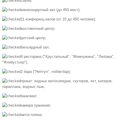
сауны;
киноконцертный зал (до 450 мест);
11 конференц-залов (от 10 до 450 человек);
выставочный центр;
детский центр;
бильярдный зал;
4 ресторана ("Хрустальный", "Жемчужина", "Любава",
"Флибустьер");
2 бара ("Нептун", лобби-бар);
прокат: водных велосипедов, скутеров, яхт, катеров;
параплана, водных лыж;
банкомат;
камера хранения;
автостоянка.