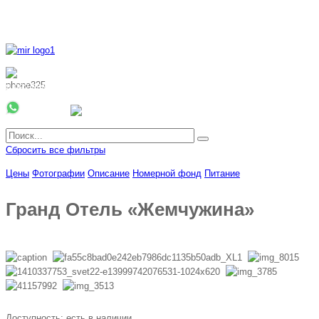
8 800 700 51 55
8 962 888 51 55
Whatsapp
Viber
Сбросить все фильтры
Цены
Фотографии
Описание
Номерной фонд
Питание
Гранд Отель «Жемчужина»
Доступность:
есть в наличии