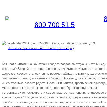
Забронировать по телефону
Бесплатная линия |
800 700 51 5
5
Адрес: 354002 г. Сочи, ул. Черноморская, д. 3
Отличное расположение — посмотреть карту
Как часто житель нашей страны задает вопрос об отпуске, хотя бы оди
раз в год? Верный ответ вряд ли прозвучит быстро. Когда речь заходит
здоровье, совсем становится не весело наблюдать картину ханжеского
отношения к своему организму и близких. А ведь удивительное, полез
и необходимое совсем рядом. Целебный климат, тропическая природа,
море, горы, и конечно почти всегда солнце. Где остановиться, как
устроиться, что посмотреть и самое главное, как поправить здоровье в
время отдыха? Получить возможность выбора, почувствовать внимани
приобрести знания, сравнить впечатления, укрепить силы поможет
Оте
«Жемчужина»
. Морская вода и зеленые парки, опыт профессионалов 