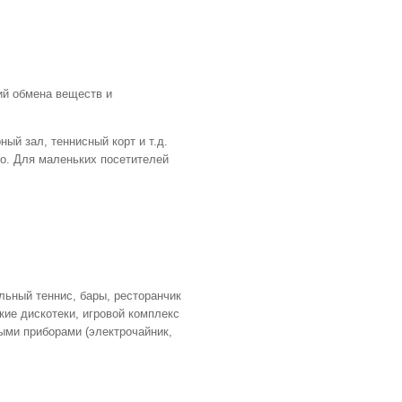
ий обмена веществ и
ый зал, теннисный корт и т.д.
ро. Для маленьких посетителей
льный теннис, бары, ресторанчик
кие дискотеки, игровой комплекс
выми приборами (электрочайник,