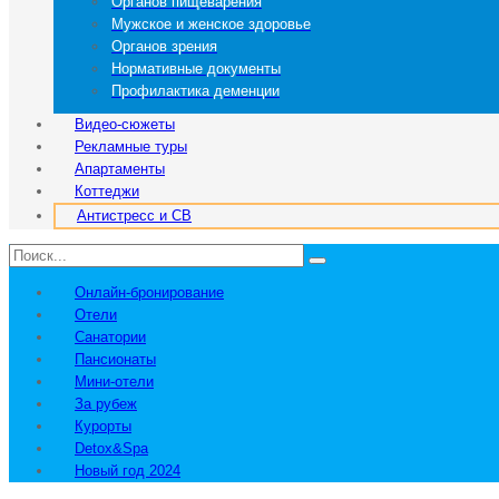
Органов пищеварения
Мужское и женское здоровье
Органов зрения
Нормативные документы
Профилактика деменции
Видео-сюжеты
Рекламные туры
Апартаменты
Коттеджи
Антистресс и СВ
Онлайн-бронирование
Отели
Санатории
Пансионаты
Мини-отели
За рубеж
Курорты
Detox&Spa
Новый год 2024