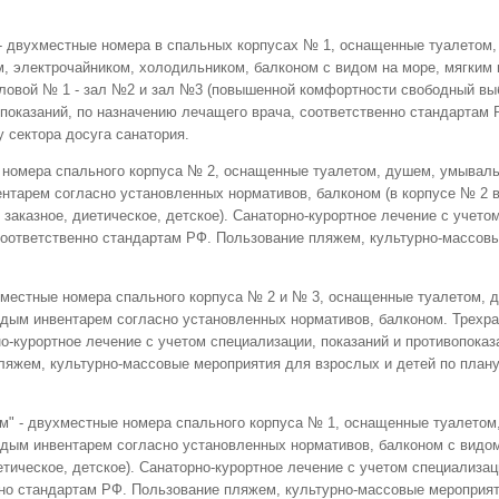
 - двухместные номера в спальных корпусах № 1, оснащенные туалетом
, электрочайником, холодильником, балконом с видом на море, мягким
оловой № 1 - зал №2 и зал №3 (повышенной комфортности свободный вы
опоказаний, по назначению лечащего врача, соответственно стандартам
 сектора досуга санатория.
е номера спального корпуса № 2, оснащенные туалетом, душем, умывал
нтарем согласно установленных нормативов, балконом (в корпусе № 2 в
заказное, диетическое, детское). Санаторно-курортное лечение с учето
 соответственно стандартам РФ. Пользование пляжем, культурно-массов
ухместные номера спального корпуса № 2 и № 3, оснащенные туалетом,
дым инвентарем согласно установленных нормативов, балконом. Трехра
но-курортное лечение с учетом специализации, показаний и противопоказ
ляжем, культурно-массовые мероприятия для взрослых и детей по плану
ом" - двухместные номера спального корпуса № 1, оснащенные туалето
дым инвентарем согласно установленных нормативов, балконом с видом
етическое, детское). Санаторно-курортное лечение с учетом специализац
нно стандартам РФ. Пользование пляжем, культурно-массовые мероприят