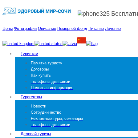
Бесплат
Цены
Фотографии
Описание
Номерной фонд
Питание
Лечение
Туристам
Памятка туристу
Договоры
Как купить
Телефоны для связи
Полезная информация
Турагентам
Новости
Сотрудничество
Рекламные туры, семинары
Телефоны для связи
Деловой туризм