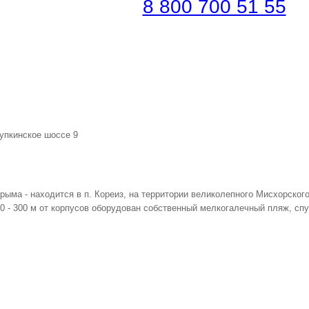
платная линия |
8 800 700 51 55
лупкинское шоссе 9
ма - находится в п. Кореиз, на территории великолепного Мисхорского 
50 - 300 м от корпусов оборудован собственный мелкогалечный пляж, сп