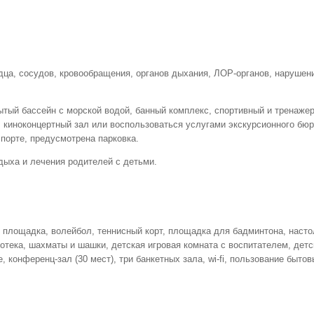
дца, сосудов, кровообращения, органов дыхания, ЛОР-органов, нарушен
тый бассейн с морской водой, банный комплекс, спортивный и тренажерн
, киноконцертный зал или воспользоваться услугами экскурсионного бю
порте, предусмотрена парковка.
дыха и лечения родителей с детьми.
 площадка, волейбол, теннисный корт, площадка для бадминтона, насто
отека, шахматы и шашки, детская игровая комната с воспитателем, детс
 конференц-зал (30 мест), три банкетных зала, wi-fi, пользование быто