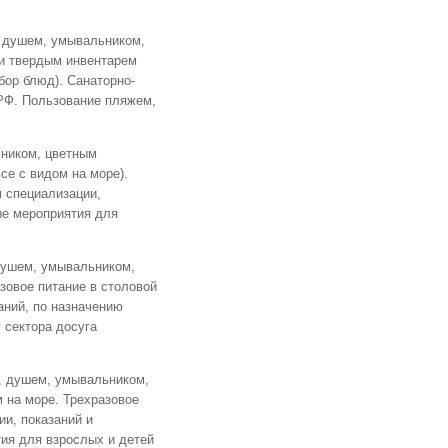
, душем, умывальником,
 и твердым инвентарем
бор блюд). Санаторно-
 РФ. Пользование пляжем,
ьником, цветным
се с видом на море).
м специализации,
ые мероприятия для
 душем, умывальником,
зовое питание в столовой
аний, по назначению
 сектора досуга
м, душем, умывальником,
 на море. Трехразовое
ии, показаний и
ия для взрослых и детей