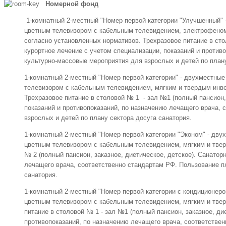
Номерной фонд
1-комнатный 2-местный "Номер первой категории "Улучшенный"
цветным телевизором с кабельным телевидением, электрофеном
согласно установленных нормативов. Трехразовое питание в ст
курортное лечение с учетом специализации, показаний и против
культурно-массовые мероприятия для взрослых и детей по плану
1-комнатный 2-местный "Номер первой категории" - двухместны
телевизором с кабельным телевидением, мягким и твердым инве
Трехразовое питание в столовой № 1 - зал №1 (полный пансион, 
показаний и противопоказаний, по назначению лечащего врача,
взрослых и детей по плану сектора досуга санатория.
1-комнатный 2-местный "Номер первой категории "Эконом" - дв
цветным телевизором с кабельным телевидением, мягким и твер
№ 2 (полный пансион, заказное, диетическое, детское). Санатор
лечащего врача, соответственно стандартам РФ. Пользование п
санатория.
1-комнатный 2-местный "Номер первой категории с кондиционер
цветным телевизором с кабельным телевидением, мягким и твер
питание в столовой № 1 - зал №1 (полный пансион, заказное, ди
противопоказаний, по назначению лечащего врача, соответстве