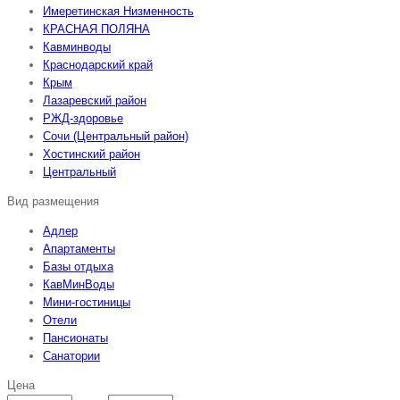
Имеретинская Низменность
КРАСНАЯ ПОЛЯНА
Кавминводы
Краснодарский край
Крым
Лазаревский район
РЖД-здоровье
Сочи (Центральный район)
Хостинский район
Центральный
Вид размещения
Адлер
Апартаменты
Базы отдыха
КавМинВоды
Мини-гостиницы
Отели
Пансионаты
Санатории
Цена