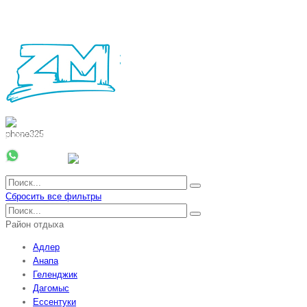
8 800 700 51 55
8 962 888 51 55
Whatsapp
Viber
Сбросить все фильтры
Район отдыха
Адлер
Анапа
Геленджик
Дагомыс
Ессентуки