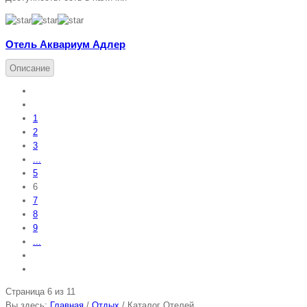
Отель Аквариум Адлер
Описание
1
2
3
...
5
6
7
8
9
...
Страница 6 из 11
Вы здесь:
Главная
/
Отдых
/
Каталог Отелей