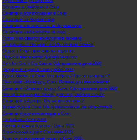
Тур в Сочи в декабре 2020
Похудеть в санатории в Сочи
Санатории для похудения в Сочи
Санатории на Черном море
Санатории и пансионаты на Черном море
Санатории и пансионаты на море
Путевки на санаторно-курортное лечение
Пансионаты с питанием и собственным пляжем
Отдых в Сочи - пансионаты недорого
Отдых в пансионатах Адлера недорого
Park Inn Sochi City Centre: Официальные цены 2020
Недорогой отдых в Сочи у моря 2020
Тур из Москвы в Сочи: Что выбрать? Где остановиться?
Пансионат «Изумруд», Сочи: Путевки для пенсионеров!
Санаторий «Знание», курорт Сочи: Официальные цены 2020
Чек-ап в санатории: Зачем, для чего, сколько стоит?
Санаторий в Адлере: Отдых или лечение?
Фитнес-туры в Сочи: Как организовать и как заработать?!
Санаторий для пенсионеров в Сочи
Пансионаты Сочи 2020
Гостевые дома в Адлере - Цены 2020
Горнолыжный курорт Сочи цена 2020
Туры на горнолыжный курорт в Сочи 2020