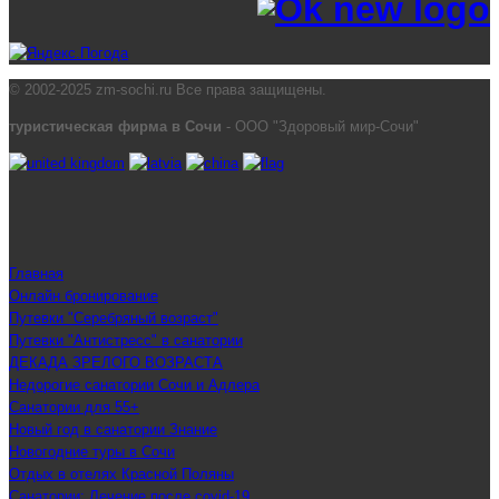
© 2002-2025 zm-sochi.ru Все права защищены.
туристическая фирма в Сочи
- ООО "Здоровый мир-Сочи"
Главная
Онлайн бронирование
Путевки "Серебряный возраст"
Путевки "Антистресс" в санатории
ДЕКАДА ЗРЕЛОГО ВОЗРАСТА
Недорогие санатории Сочи и Адлера
Санатории для 55+
Новый год в санатории Знание
Новогодние туры в Сочи
Отдых в отелях Красной Поляны
Санатории: Лечение после covid-19