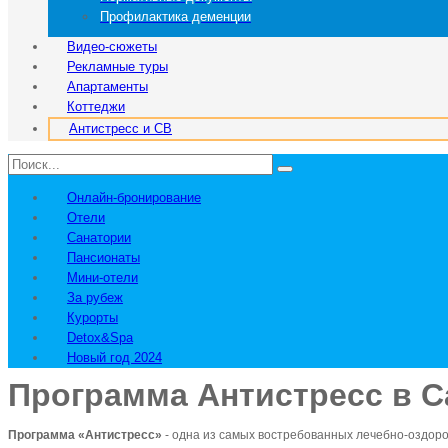
Профилактика деменции
Видео-сюжеты
Рекламные туры
Апартаменты
Коттеджи
Антистресс и СВ
Онлайн-бронирование
Отели
Санатории
Пансионаты
Мини-отели
За рубеж
Курорты
Detox&Spa
Новый год 2024
Программа Антистресс в 
Программа «Антистресс»
- одна из самых востребованных лечебно-оздоро