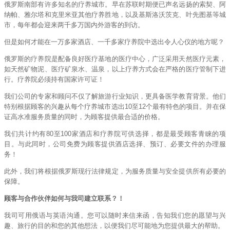
俄罗斯南部有许多知名的疗养城市。早在苏联时期便已声名远扬的索契、阿
纳帕、雅尔塔和克里米亚其他疗养胜地，以及基斯洛沃茨克、叶先图基等城
市，每年都会迎来两千多万国内外游客的到访。
但是如何才能在一万多家酒店、一千多家疗养院中选出令人心仪的地方呢？
俄罗斯的疗养院是配备良好医疗基地的医疗中心
，
广泛采用天然医疗元素
，
如天然矿物泥、医疗矿泉水、温泉
，
以上疗养方式会在严格的医疗管制下进
行。疗养院必须持有国家许可证！
我们公司的专家和顾问不仅了解旅游行业知识，更具备医学教育背景。他们
特别根据顾客的兴趣从每个疗养城市选出
10
至
12
个最有特色的项目。并在保
证高水准服务质量的同时，为顾客提供最合适的价格。
我们共计约有
80
至
100
家酒店和疗养院可供选择，都是最受顾客青睐的项
目。与此同时，公司免费为顾客提供酒店选择、预订、必要文件的办理服
务！
此外，我们将根据俄罗斯现行法律规定，为服务质量与安全提供所有必要的
保障。
顾客与合作伙伴如何与我司建立联系？！
我司可用俄语与英语沟通。您可以随时来信来函，告知我们您的愿望与兴
趣、旅行的目的和您的其他想法，以便我们尽可能地为您提供最大的帮助。