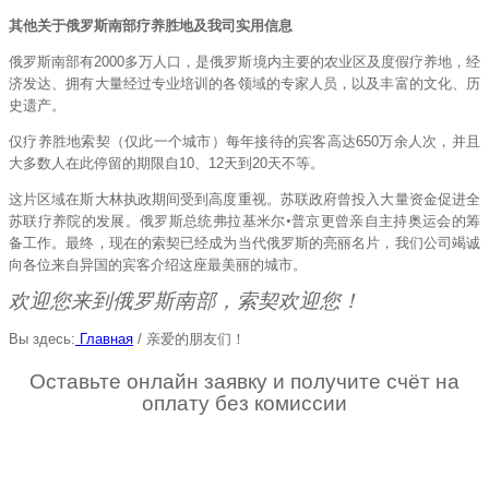
其他关于俄罗斯南部疗养胜地及我司实用信息
俄罗斯南部有
2000
多万人口，是俄罗斯境内主要的农业区及度假疗养地，经
济发达、拥有大量经过专业培训的各领域的专家人员，以及丰富的文化、历
史遗产。
仅疗养胜地索契（仅此一个城市）每年接待的宾客高达
650
万余人次，并且
大多数人在此停留的期限自
10
、
12
天到
20
天不等。
这片区域在斯大林执政期间受到高度重视。苏联政府曾投入大量资金促进全
苏联疗养院的发展。俄罗斯总统弗拉基米尔
•普京更曾亲自主持奥运会的筹
备工作。最终，现在的索契已经成为当代俄罗斯的亮丽名片，我们公司竭诚
向各位来自异国的宾客介绍这座最美丽的城市。
欢迎您来到俄罗斯南部，索契欢迎您！
Вы здесь:
Главная
/
亲爱的朋友们！
Оставьте онлайн заявку и получите счёт на
оплату без комиссии