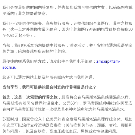
我们会在最短的时间内答复您，并告知您我司可提供的方案，以确保您在俄
罗斯的疗养之旅舒适惬意。
我们不仅提供住宿服务、商务旅行服务，还提供组织全套医疗、养生之旅服
务（这一点对外国顾客最为便利，因为疗养和医疗咨询的指导价格自每晚
30
至
40
欧元起不等）。
当然，我们很乐意为您提供中转服务，游览活动，并可安排精通您母语的金
牌导游，陪您参观您所选择的疗养院。
最便捷的联系我们的方式
，
请发邮件至我司电子邮箱
：
zmcorp@zm-
sochi.ru
您还可以通过网站上提及的所有联络方式与我司沟通。
当前季节，我司可提供的最合时宜的疗养项目是什么？
首先，这是一次索契的疗养之旅
，顾客将会在马采斯塔温泉感受温泉水疗。
马采斯塔有着闻名世界的温泉水。公元
63
年，罗马帝国统帅
弗拉维
•
阿里安
在向罗马皇帝汇报时就第一次提及具有神奇治愈能力的马采斯塔温泉水。
苏联时期，国家曾投入十亿美元的资金发展马采斯塔温泉理疗综合体。现如
今这里可以治疗支撑运动器官疾病（关节病和关节炎，颈部、脊椎、腰部和
关节问题），以及皮肤病、高血压或低血压、男性或女性健康问题。