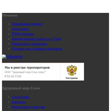
Лечение
Серебряный возраст
Антистресс
РЖД-здоровье
Декада зрелого возраста в Сочи
Онкология и санатории
Путевки для старшего поколения
Здоровый мир-Сочи
Сотрудники
Контакты
Финансовые гарантии