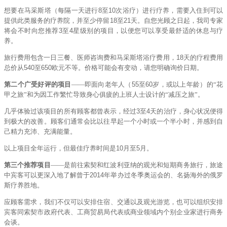
想要在马采斯塔（每隔一天进行
8
至
10
次浴疗）进行疗养，需要入住到可以
提供此类服务的疗养院，并至少停留
18
至
21
天。自您光顾之日起，我司专家
将会不时向您推荐
3
至
4
星级别的项目，以便您可以享受最舒适的休息与疗
养。
旅行费用包含一日三餐、医师咨询费和马采斯塔浴疗费用，
18
天的疗程费用
总价从
540
至
650
欧元不等。价格可能会有变动，请您明确询价日期。
第二个广受好评的项目
——
即面向老年人（
55
至
60
岁，或以上年龄）的“花
甲之旅”和为因工作繁忙导致身心俱疲的上班人士设计的“减压之旅”。
几乎体验过该项目的所有顾客都曾表示，经过
3
至
4
天的治疗，身心状况便得
到极大的改善。顾客们通常会比以往早起一个小时或一个半小时，并感到自
己精力充沛、充满能量。
以上项目全年运行，但最佳疗养时间是
10
月至
5
月。
第三个推荐项目
——是前往索契和红波利亚纳的观光和短期商务旅行，旅途
中宾客可以更深入地了解曾于
2014
年举办过冬季奥运会的、名扬海外的俄罗
斯疗养胜地。
应顾客需求，我们不仅可以安排住宿、交通以及观光游览，也可以组织安排
宾客同索契市政府代表、工商贸易局代表或商业领域内个别企业家进行商务
会谈。