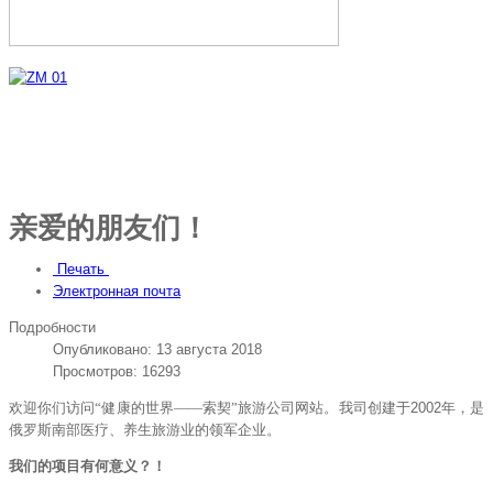
亲爱的朋友们！
Печать
Электронная почта
Подробности
Опубликовано: 13 августа 2018
Просмотров: 16293
欢迎你们访问
“
健康的世界
——
索契
”
旅游公司网站。我司创建于
2002
年
，
是
俄罗斯南部医疗、养生旅游业的领军企业。
我们的项目有何意义？！